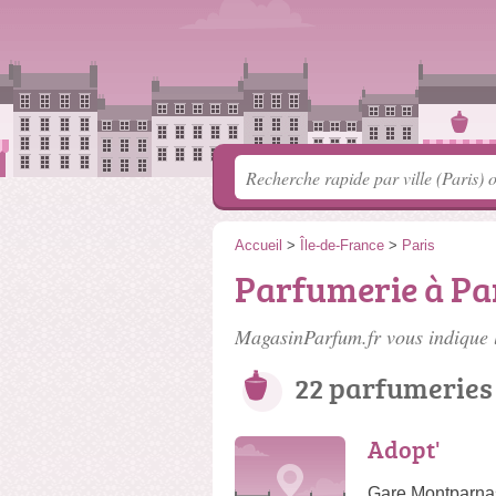
Accueil
>
Île-de-France
>
Paris
Parfumerie à Par
MagasinParfum.fr vous indique 
22 parfumeries
Adopt'
Gare Montparna