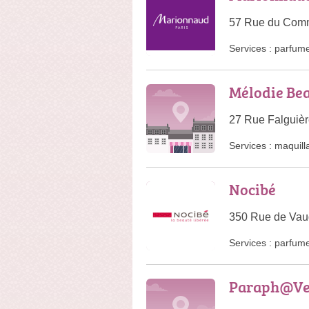
57 Rue du Comm
Services :
parfume
Mélodie Be
27 Rue Falguièr
Services :
maquill
Nocibé
350 Rue de Vaug
Services :
parfume
Paraph@Ve