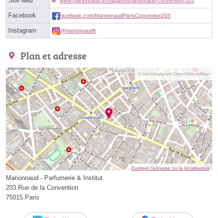
Site web
www.marionnaud.fr/magasin/marionnaud-convention-203
Facebook
facebook.com/MarionnaudParisConvention203
Instagram
@marionnaudfr
Plan et adresse
© contributeurs OpenStreetMap
Corriger l’adresse ou la localisation
Marionnaud - Parfumerie & Institut
203 Rue de la Convention
75015 Paris