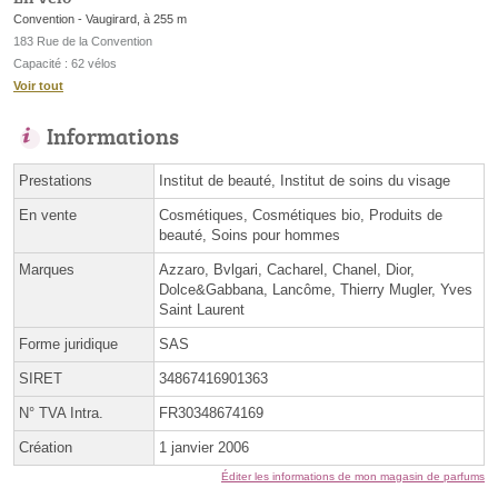
Convention - Vaugirard, à 255 m
183 Rue de la Convention
Capacité : 62 vélos
Voir tout
Informations
Prestations
Institut de beauté, Institut de soins du visage
En vente
Cosmétiques, Cosmétiques bio, Produits de
beauté, Soins pour hommes
Marques
Azzaro, Bvlgari, Cacharel, Chanel, Dior,
Dolce&Gabbana, Lancôme, Thierry Mugler, Yves
Saint Laurent
Forme juridique
SAS
SIRET
34867416901363
N° TVA Intra.
FR30348674169
Création
1 janvier 2006
Éditer les informations de mon magasin de parfums