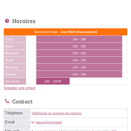
Horaires
Samedi prochain :
Jour férié (Assomption)
Lundi
10h - 19h
Mardi
10h - 19h
Mercredi
10h - 19h
Jeudi
10h - 19h
Vendredi
10h - 19h
Samedi
10h - 19h
Dimanche
10h - 13h30
Signaler une erreur
Contact
Téléphone
Téléphoner au magasin de parfums
Email
elasamⓐhotmail.fr