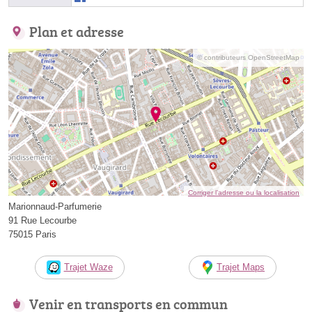
Plan et adresse
© contributeurs OpenStreetMap
Corriger l’adresse ou la localisation
Marionnaud-Parfumerie
91 Rue Lecourbe
75015 Paris
Trajet Waze
Trajet Maps
Venir en transports en commun