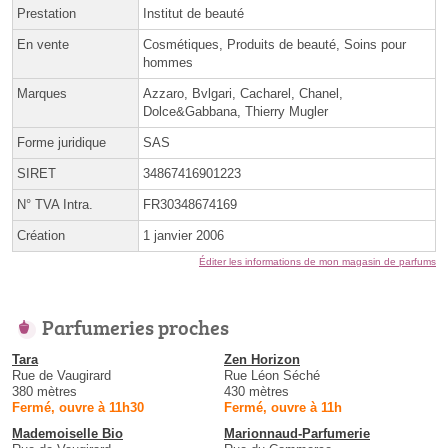
Prestation
Institut de beauté
En vente
Cosmétiques, Produits de beauté, Soins pour
hommes
Marques
Azzaro, Bvlgari, Cacharel, Chanel,
Dolce&Gabbana, Thierry Mugler
Forme juridique
SAS
SIRET
34867416901223
N° TVA Intra.
FR30348674169
Création
1 janvier 2006
Éditer les informations de mon magasin de parfums
Parfumeries proches
Tara
Zen Horizon
Rue de Vaugirard
Rue Léon Séché
380 mètres
430 mètres
Fermé, ouvre à 11h30
Fermé, ouvre à 11h
Mademoiselle Bio
Marionnaud-Parfumerie