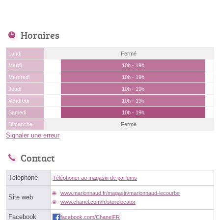
Horaires
Lundi
Fermé
Mardi
10h - 19h
Mercredi
10h - 19h
Jeudi
10h - 19h
Vendredi
10h - 19h
Samedi
10h - 19h
Dimanche
Fermé
Signaler une erreur
Contact
Téléphone
Téléphoner au magasin de parfums
www.marionnaud.fr/magasin/marionnaud-lecourbe
Site web
www.chanel.com/fr/storelocator
Facebook
facebook.com/ChanelFR