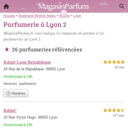
Accueil
>
Auvergne-Rhône-Alpes
>
Rhône
>
Lyon
Parfumerie à Lyon 2
MagasinParfum.fr vous indique les magasins de parfum et les
parfumeries de Lyon 2
.
26 parfumeries référencées
Adopt Lyon Republique
5,0 étoiles sur 5
20 avis
24 Rue de la République, 69002 Lyon
Ouvert jusqu'à 19h
Services :
parfumerie
Horaires
Adopt'
4,5 étoiles sur 5
377 avis
33 Rue Victor Hugo, 69002 Lyon
Ouvert jusqu'à 19h