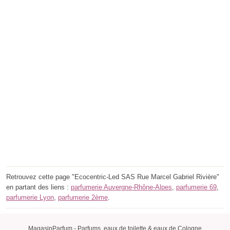
Retrouvez cette page "Ecocentric-Led SAS Rue Marcel Gabriel Rivière"
en partant des liens :
parfumerie Auvergne-Rhône-Alpes
,
parfumerie 69
,
parfumerie Lyon
,
parfumerie 2ème
.
MagasinParfum - Parfums, eaux de toilette & eaux de Cologne