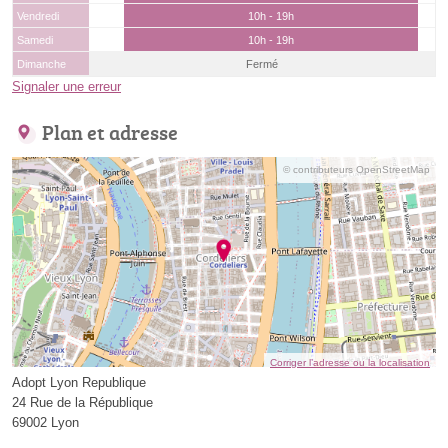
Vendredi
10h - 19h
Samedi
10h - 19h
Dimanche
Fermé
Signaler une erreur
Plan et adresse
© contributeurs OpenStreetMap
Corriger l’adresse ou la localisation
Adopt Lyon Republique
24 Rue de la République
69002 Lyon