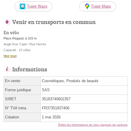
Trajet Waze
Trajet Maps
Venir en transports en commun
En vélo
Place Regaud, à 103 m
Angle Rue Tupin / Rue Herriot
Capacité : 12 vélos
Voir tout
Informations
En vente
Cosmétiques, Produits de beauté
Forme juridique
SAS
SIRET
35183740602357
N° TVA Intra.
FR37351837406
Création
1 mai 2026
Éditer les informations de mon magasin de parfums