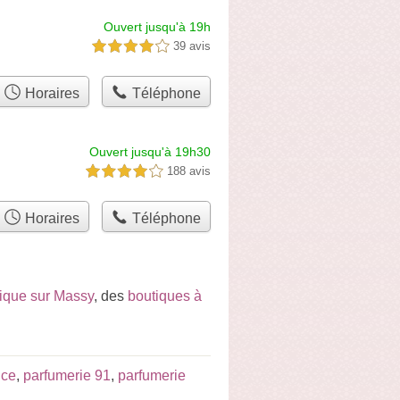
Ouvert jusqu'à 19h
39 avis
4,0 étoiles sur 5
Horaires
Téléphone
Ouvert jusqu'à 19h30
188 avis
4,0 étoiles sur 5
Horaires
Téléphone
ique sur Massy
, des
boutiques à
nce
,
parfumerie 91
,
parfumerie