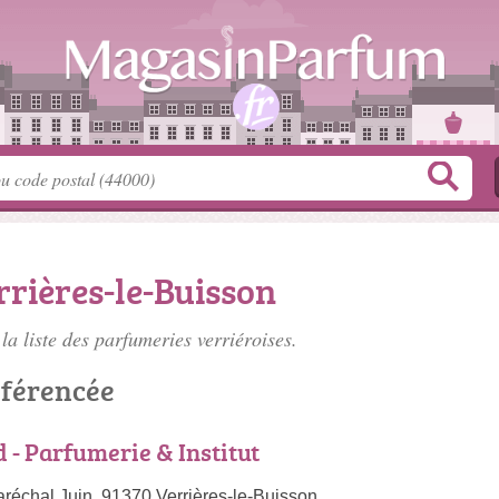
rières-le-Buisson
la liste des
parfumeries verriéroises
.
éférencée
- Parfumerie & Institut
réchal Juin, 91370 Verrières-le-Buisson