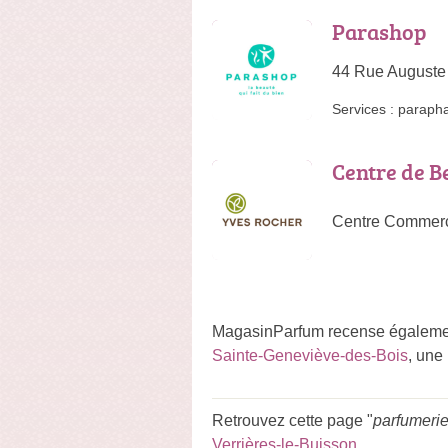
Parashop
44 Rue Auguste
Services :
paraph
Centre de B
Centre Commerc
MagasinParfum recense égalemen
Sainte-Geneviève-des-Bois
, une
Retrouvez cette page "
parfumerie
Verrières-le-Buisson
.