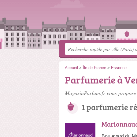
Accueil
>
Île-de-France
>
Essonne
Parfumerie à Ver
MagasinParfum.fr vous propose 
1 parfumerie r
Marionnaud 
Boulevard du Ma