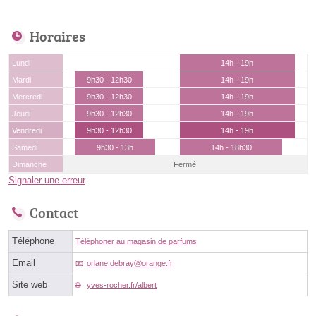
Horaires
Lundi
14h - 19h
Mardi
9h30 - 12h30
14h - 19h
Mercredi
9h30 - 12h30
14h - 19h
Jeudi
9h30 - 12h30
14h - 19h
Vendredi
9h30 - 12h30
14h - 19h
Samedi
9h30 - 13h
14h - 18h30
Dimanche
Fermé
Signaler une erreur
Contact
Téléphone
Téléphoner au magasin de parfums
Email
orlane.debrayⓐorange.fr
Site web
yves-rocher.fr/albert