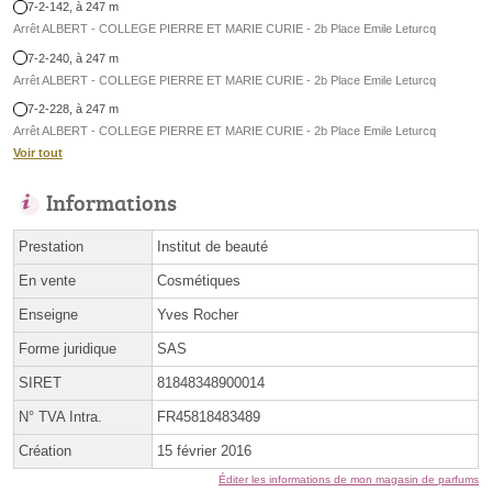
7-2-142, à 247 m
Arrêt ALBERT - COLLEGE PIERRE ET MARIE CURIE - 2b Place Emile Leturcq
7-2-240, à 247 m
Arrêt ALBERT - COLLEGE PIERRE ET MARIE CURIE - 2b Place Emile Leturcq
7-2-228, à 247 m
Arrêt ALBERT - COLLEGE PIERRE ET MARIE CURIE - 2b Place Emile Leturcq
Voir tout
Informations
Prestation
Institut de beauté
En vente
Cosmétiques
Enseigne
Yves Rocher
Forme juridique
SAS
SIRET
81848348900014
N° TVA Intra.
FR45818483489
Création
15 février 2016
Éditer les informations de mon magasin de parfums