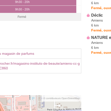
9h30 - 20h
6 km
Fermé, ouvr
9h30 - 20h
Déclic
Fermé
Amiens
6 km
Fermé, ouvr
NATURE e
Amiens
6 km
Fermé, ouvr
u magasin de parfums
ocher.fr/magasins-instituts-de-beaute/amiens-cc-g
OC860
© contributeurs OpenStreetMap