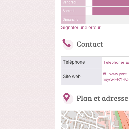
Vendredi
Samedi
Dimanche
Signaler une erreur
Contact
Téléphone
Téléphoner a
www.yves-r
Site web
lisy/S-FRYR
Plan et adresse