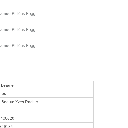
Avenue Philéas Fogg
Avenue Philéas Fogg
Avenue Philéas Fogg
e beauté
ues
e Beaute Yves Rocher
8400620
529184