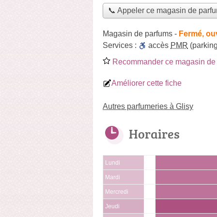
📞 Appeler ce magasin de parf
Magasin de parfums
-
Fermé, ou
Services :
accès
PMR
(parking
Recommander ce magasin de 
Améliorer cette fiche
Autres parfumeries à Glisy
Horaires
Lundi
Mardi
Mercredi
Jeudi