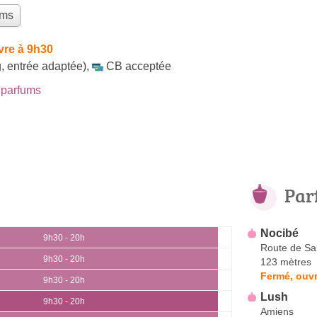
ums
vre à 9h30
, entrée adaptée)
,
CB acceptée
parfums
Par
Nocibé
9h30 - 20h
Route de Sa
9h30 - 20h
123 mètres
Fermé, ouvr
9h30 - 20h
Lush
9h30 - 20h
Amiens