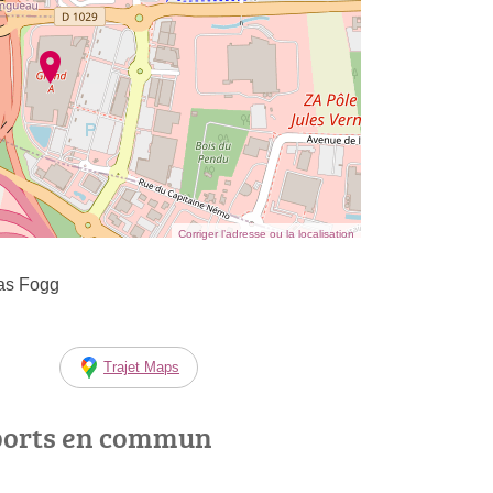
Corriger l’adresse ou la localisation
éas Fogg
Trajet Maps
ports en commun