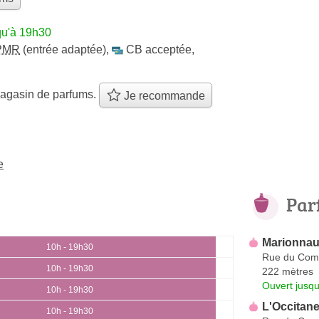
qu'à 19h30
PMR
(entrée adaptée)
,
CB acceptée
,
agasin de parfums.
Je recommande
e
Par
Marionnau
10h - 19h30
Rue du Com
10h - 19h30
222 mètres
Ouvert jusqu
10h - 19h30
L'Occitan
10h - 19h30