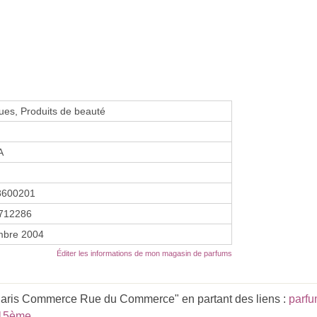
es, Produits de beauté
A
8600201
712286
mbre 2004
Éditer les informations de mon magasin de parfums
Paris Commerce Rue du Commerce" en partant des liens :
parfu
 15ème
.