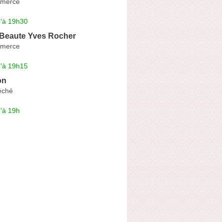
merce
u'à 19h30
 Beaute Yves Rocher
merce
u'à 19h15
on
éché
'à 19h