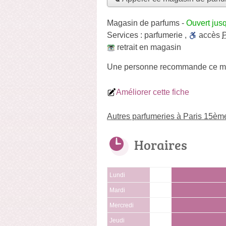
Magasin de parfums
-
Ouvert jus
Services :
parfumerie
,
accès
retrait en magasin
Une personne
recommande
ce m
Améliorer cette fiche
Autres parfumeries à Paris 15èm
Horaires
Lundi
Mardi
Mercredi
Jeudi