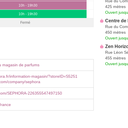
Rue du Com
10h - 19h30
425 mètres
Ouvert jusq
10h - 19h30
Centre de
Fermé
Rue du Com
450 mètres
Ouvert jusq
Zen Horiz
Rue Léon S
455 mètres
Ouvert jusqu
u magasin de parfums
ra.fr/information-magasin/?storeID=S5251
n.com/company/sephora
.com/SEPHORA-226355547497150
france