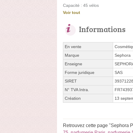
Capacité : 45 vélos
Voir tout
Informations
En vente
Cosmétiqu
Marque
Sephora
Enseigne
SEPHOR
Forme juridique
SAS
SIRET
3937122
N° TVA Intra.
FR74393
Création
13 septe
Retrouvez cette page "Sephora 
75
,
parfumerie Paris
,
parfumerie