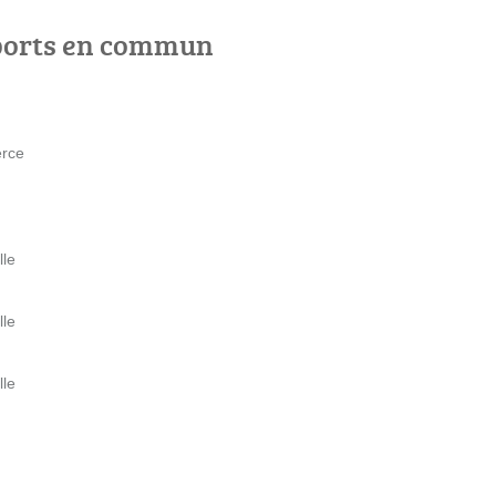
ports en commun
rce
lle
lle
lle