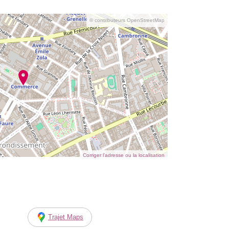
© contributeurs OpenStreetMap
Corriger l’adresse ou la localisation
Trajet Maps