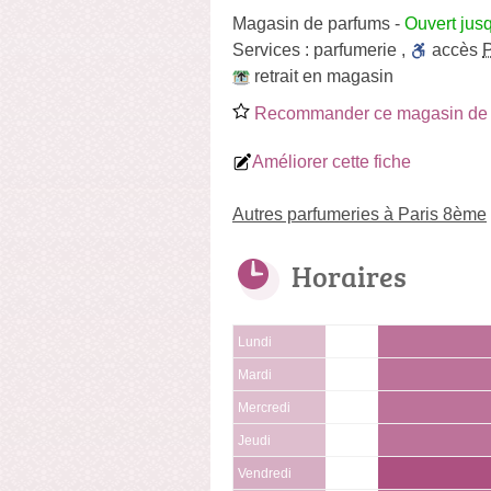
Magasin de parfums
-
Ouvert jus
Services :
parfumerie
,
accès
retrait en magasin
Recommander ce magasin de 
Améliorer cette fiche
Autres parfumeries à Paris 8ème
Horaires
Lundi
Mardi
Mercredi
Jeudi
Vendredi