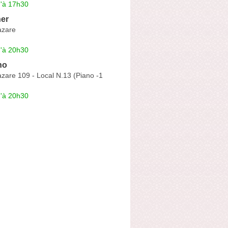
u'à 17h30
er
azare
u'à 20h30
no
zare 109 - Local N.13 (Piano -1
u'à 20h30