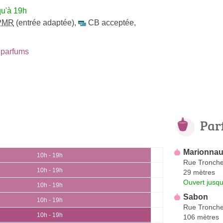
qu'à 19h
PMR
(entrée adaptée)
,
CB acceptée
,
parfums
Par
Marionnaud
10h - 19h
Rue Tronche
10h - 19h
29 mètres
Ouvert jusqu
10h - 19h
Sabon
10h - 19h
Rue Tronche
10h - 19h
106 mètres