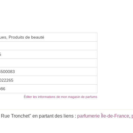
es, Produits de beauté
5
6500083
022265
1986
Éditer les informations de mon magasin de parfums
 Rue Tronchet" en partant des liens :
parfumerie Île-de-France
,