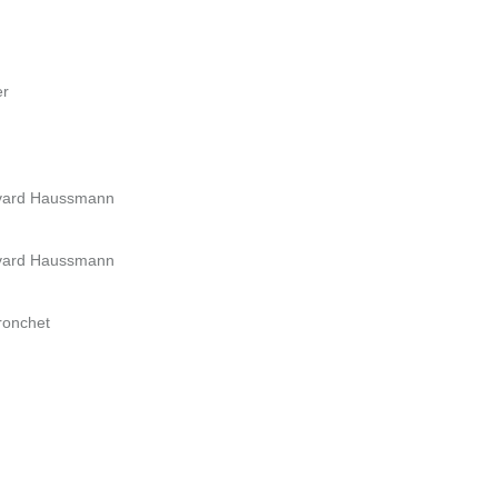
er
evard Haussmann
evard Haussmann
ronchet