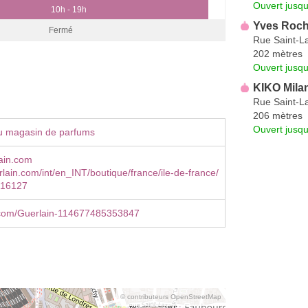
Ouvert jusq
10h - 19h
Yves Roch
Fermé
Rue Saint-L
202 mètres
Ouvert jusq
KIKO Mila
Rue Saint-La
206 mètres
Ouvert jusq
u magasin de parfums
ain.com
rlain.com/int/en_INT/boutique/france/ile-de-france/
R16127
com/Guerlain-114677485353847
© contributeurs OpenStreetMap