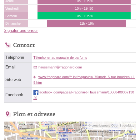
Jeudi
10h - 19h30
Vendredi
10h - 19h30
Samedi
10h - 19h30
Dimanche
11h - 19h
Signaler une erreur
Contact
Téléphone
Téléphoner au magasin de parfums
Email
haussmannⓐfragonard.com
www.fragonard.com/fr-int/magasins/-75/paris-5-rue-boudreau-1
Site web
5.htm
facebook.com/pages/Fragonard-Haussmann/10008409367130
Facebook
20
Plan et adresse
© contributeurs OpenStreetMap