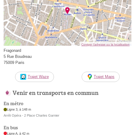
Corriger l’adresse ou la localisation
Fragonard
5 Rue Boudreau
75009 Paris
Trajet Waze
Trajet Maps
Venir en transports en commun
En métro
Ligne 3, à 148 m
Arrêt Opéra - 2 Place Charles Garnier
En bus
Ligne A, à 42 m