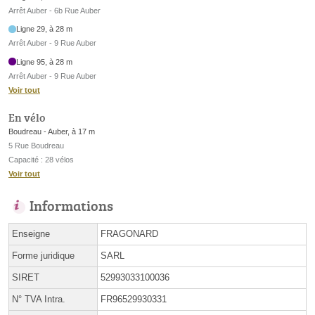
Arrêt Auber - 6b Rue Auber
Ligne 29, à 28 m
Arrêt Auber - 9 Rue Auber
Ligne 95, à 28 m
Arrêt Auber - 9 Rue Auber
Voir tout
En vélo
Boudreau - Auber, à 17 m
5 Rue Boudreau
Capacité : 28 vélos
Voir tout
Informations
Enseigne
FRAGONARD
Forme juridique
SARL
SIRET
52993033100036
N° TVA Intra.
FR96529930331