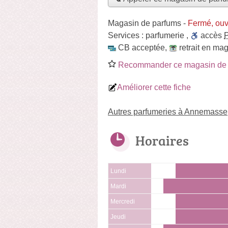
Magasin de parfums
-
Fermé, ouv
Services :
parfumerie
,
accès
CB acceptée
,
retrait en ma
Recommander ce magasin de 
Améliorer cette fiche
Autres parfumeries à Annemasse
Horaires
Lundi
Mardi
Mercredi
Jeudi