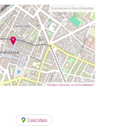
© contributeurs OpenStreetMap
Corriger l’adresse ou la localisation
Trajet Maps