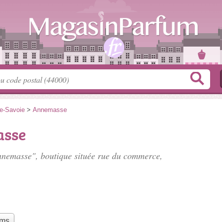
e-Savoie
>
Annemasse
asse
nnemasse", boutique située
rue du commerce
,
ums