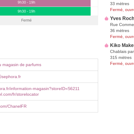
9h30 - 19h
33 mètres
Fermé, ouvr
9h30 - 19h
Yves Roch
Fermé
Rue Comme
36 mètres
Fermé, ouvr
Kiko Make
Chablais pa
315 mètres
Fermé, ouvr
u magasin de parfums
sephora.fr
ra.fr/information-magasin?storeID=S6211
.com/fr/storelocator
com/ChanelFR