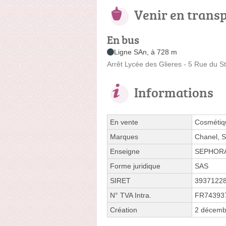
Venir en trans
En bus
Ligne SAn, à 728 m
Arrêt Lycée des Glieres - 5 Rue du S
Informations
En vente
Cosmétiqu
Marques
Chanel, 
Enseigne
SEPHOR
Forme juridique
SAS
SIRET
3937122
N° TVA Intra.
FR74393
Création
2 décemb