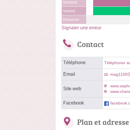
Vendredi
Samedi
Dimanche
Signaler une erreur
Contact
Téléphone
Téléphoner a
Email
mag1100ⓐ
www.sepho
Site web
www.chanel
Facebook
facebook.
Plan et adresse