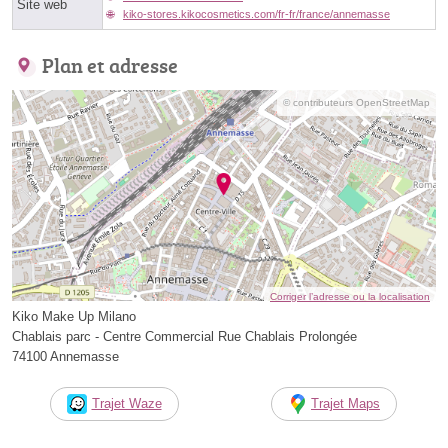
Site web
kiko-stores.kikocosmetics.com/fr-fr/france/annemasse
Plan et adresse
© contributeurs OpenStreetMap
Corriger l’adresse ou la localisation
Kiko Make Up Milano
Chablais parc - Centre Commercial Rue Chablais Prolongée
74100 Annemasse
Trajet Waze
Trajet Maps