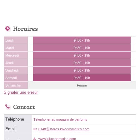
Horaires
Lundi
9h30 - 19h
Mardi
9h30 - 19h
Mercredi
9h30 - 19h
Jeudi
9h30 - 19h
Vendredi
9h30 - 19h
Samedi
9h30 - 19h
Dimanche
Fermé
Signaler une erreur
Contact
Téléphone
Téléphoner au magasin de parfums
Email
0148ⓐstores.kikocosmetics.com
www.kikocosmetics.com