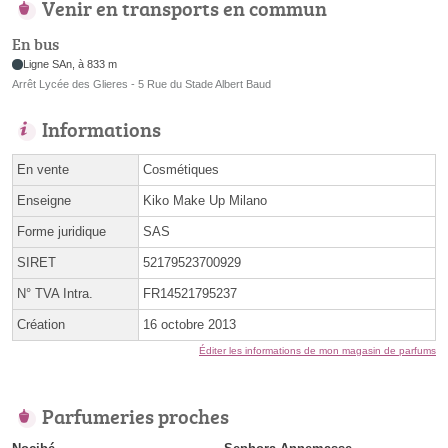
Venir en transports en commun
En bus
Ligne SAn, à 833 m
Arrêt Lycée des Glieres - 5 Rue du Stade Albert Baud
Informations
En vente
Cosmétiques
Enseigne
Kiko Make Up Milano
Forme juridique
SAS
SIRET
52179523700929
N° TVA Intra.
FR14521795237
Création
16 octobre 2013
Éditer les informations de mon magasin de parfums
Parfumeries proches