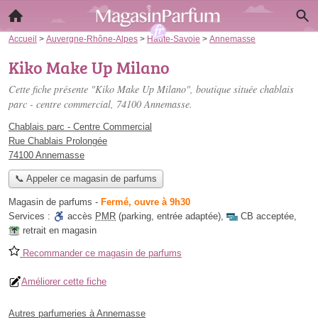
Accueil
>
Auvergne-Rhône-Alpes
>
Haute-Savoie
>
Annemasse
Kiko Make Up Milano
Cette fiche présente "Kiko Make Up Milano", boutique située
chablais
parc - centre commercial
, 74100 Annemasse.
Chablais parc - Centre Commercial
Rue Chablais Prolongée
74100 Annemasse
📞 Appeler ce magasin de parfums
Magasin de parfums
-
Fermé, ouvre à 9h30
Services :
accès
PMR
(parking, entrée adaptée)
,
CB acceptée
,
retrait en magasin
Recommander ce magasin de parfums
Améliorer cette fiche
Autres parfumeries à Annemasse