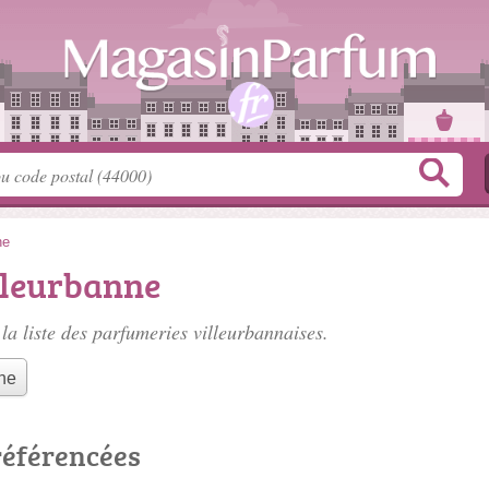
ne
lleurbanne
la liste des
parfumeries villeurbannaises
.
he
référencées