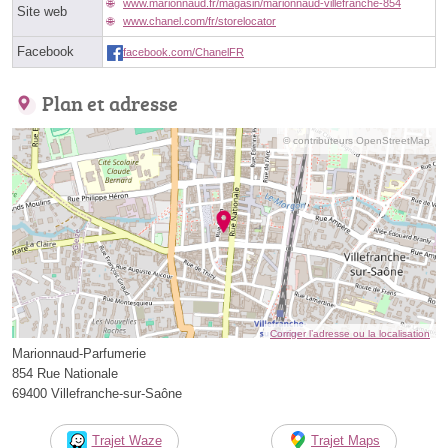
www.marionnaud.fr/magasin/marionnaud-villefranche-854
Site web
www.chanel.com/fr/storelocator
Facebook
facebook.com/ChanelFR
Plan et adresse
© contributeurs OpenStreetMap
Corriger l’adresse ou la localisation
Marionnaud-Parfumerie
854 Rue Nationale
69400 Villefranche-sur-Saône
Trajet Waze
Trajet Maps