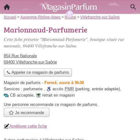
Accueil
>
Auvergne-Rhône-Alpes
>
Rhône
>
Villefranche-sur-Saône
Marionnaud-Parfumerie
Cette fiche présente "Marionnaud-Parfumerie", boutique située
rue
nationale
, 69400 Villefranche-sur-Saône.
854 Rue Nationale
69400 Villefranche-sur-Saône
📞 Appeler ce magasin de parfums
Magasin de parfums
-
Fermé, ouvre à 9h30
Services :
parfumerie
,
accès
PMR
(parking, entrée adaptée)
,
CB acceptée
,
retrait en magasin
Une personne
recommande
ce magasin de parfums.
Je recommande
Améliorer cette fiche