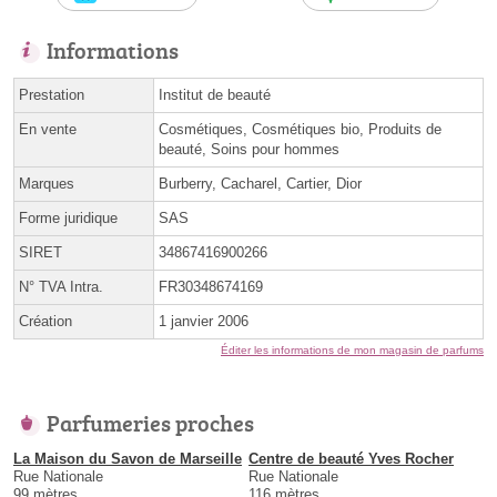
Informations
Prestation
Institut de beauté
En vente
Cosmétiques, Cosmétiques bio, Produits de
beauté, Soins pour hommes
Marques
Burberry, Cacharel, Cartier, Dior
Forme juridique
SAS
SIRET
34867416900266
N° TVA Intra.
FR30348674169
Création
1 janvier 2006
Éditer les informations de mon magasin de parfums
Parfumeries proches
La Maison du Savon de Marseille
Centre de beauté Yves Rocher
Rue Nationale
Rue Nationale
99 mètres
116 mètres