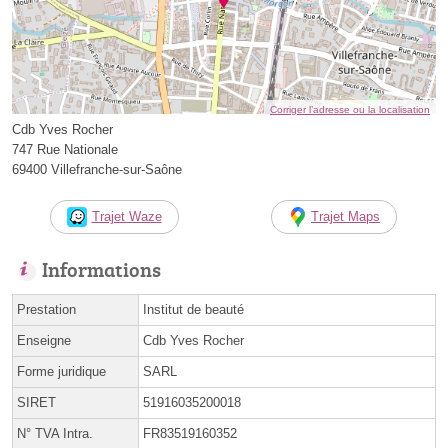
Corriger l’adresse ou la localisation
Cdb Yves Rocher
747 Rue Nationale
69400 Villefranche-sur-Saône
Trajet Waze
Trajet Maps
Informations
Prestation
Institut de beauté
Enseigne
Cdb Yves Rocher
Forme juridique
SARL
SIRET
51916035200018
N° TVA Intra.
FR83519160352