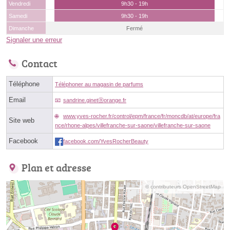
Vendredi
9h30 - 19h
Samedi
9h30 - 19h
Dimanche
Fermé
Signaler une erreur
Contact
Téléphone
Téléphoner au magasin de parfums
Email
sandrine.ginetⓐorange.fr
www.yves-rocher.fr/control/epm/france/fr/moncdb/at/europe/fra
Site web
nce/rhone-alpes/villefranche-sur-saone/villefranche-sur-saone
Facebook
facebook.com/YvesRocherBeauty
Plan et adresse
© contributeurs OpenStreetMap