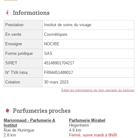
Informations
Prestation
Institut de soins du visage
En vente
Cosmétiques
Enseigne
NOCIBE
Forme juridique
SAS
SIRET
45148901704217
N° TVA Intra.
FR94451489017
Création
30 mars 2023
Éditer les informations de mon magasin de parfums
Parfumeries proches
Marionnaud - Parfumerie &
Parfumerie Mirabel
Institut
Hégenheim
Rue de Huningue
4.9 km
2.8 km
Fermé, ouvre mardi à 8h00