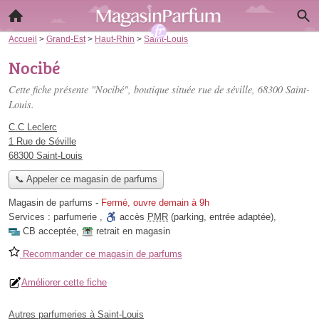
Accueil
>
Grand-Est
>
Haut-Rhin
>
Saint-Louis
Nocibé
Cette fiche présente "Nocibé", boutique située
rue de séville
, 68300 Saint-
Louis.
C.C Leclerc
1 Rue de Séville
68300 Saint-Louis
📞 Appeler ce magasin de parfums
Magasin de parfums
-
Fermé, ouvre demain à 9h
Services :
parfumerie
,
accès
PMR
(parking, entrée adaptée)
,
CB acceptée
,
retrait en magasin
Recommander ce magasin de parfums
Améliorer cette fiche
Autres parfumeries à Saint-Louis