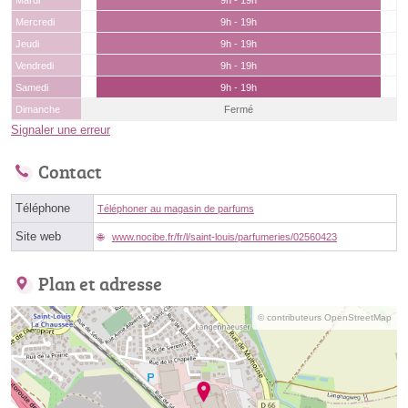
Mardi
9h - 19h
Mercredi
9h - 19h
Jeudi
9h - 19h
Vendredi
9h - 19h
Samedi
9h - 19h
Dimanche
Fermé
Signaler une erreur
Contact
Téléphone
Téléphoner au magasin de parfums
Site web
www.nocibe.fr/fr/l/saint-louis/parfumeries/02560423
Plan et adresse
© contributeurs OpenStreetMap