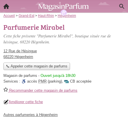
Accueil
>
Grand-Est
>
Haut-Rhin
>
Hégenheim
Parfumerie Mirabel
Cette fiche présente "Parfumerie Mirabel", boutique située
rue de
hésingue
, 68220 Hégenheim.
12 Rue de Hésingue
68220 Hégenheim
📞 Appeler cette magasin de parfums
Magasin de parfums
-
Ouvert jusqu'à 18h30
Services :
accès
PMR
(parking)
,
CB acceptée
Recommander cette magasin de parfums
Améliorer cette fiche
Autres parfumeries à Hégenheim