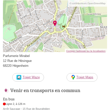
© contributeurs OpenStreetMap
Corriger l’adresse ou la localisation
Parfumerie Mirabel
12 Rue de Hésingue
68220 Hégenheim
Trajet Waze
Trajet Maps
Venir en transports en commun
En bus
Ligne 2, à 126 m
Arrêt Sauvage - 15 Rue de Bourgfelden