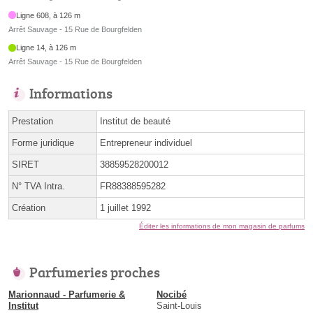
Ligne 608, à 126 m
Arrêt Sauvage - 15 Rue de Bourgfelden
Ligne 14, à 126 m
Arrêt Sauvage - 15 Rue de Bourgfelden
Informations
Prestation
Institut de beauté
Forme juridique
Entrepreneur individuel
SIRET
38859528200012
N° TVA Intra.
FR88388595282
Création
1 juillet 1992
Éditer les informations de mon magasin de parfums
Parfumeries proches
Marionnaud - Parfumerie &
Nocibé
Institut
Saint-Louis