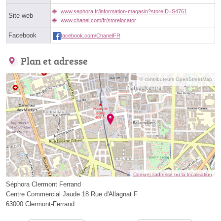
www.sephora.fr/information-magasin?storeID=S4761
Site web
www.chanel.com/fr/storelocator
Facebook
facebook.com/ChanelFR
Plan et adresse
© contributeurs OpenStreetMap
Corriger l’adresse ou la localisation
Séphora Clermont Ferrand
Centre Commercial Jaude 18 Rue d'Allagnat F
63000 Clermont-Ferrand