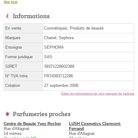
Voir tout
Informations
En vente
Cosmétiques, Produits de beauté
Marques
Chanel, Sephora
Enseigne
SEPHORA
Forme juridique
SAS
SIRET
39371228602389
N° TVA Intra.
FR74393712286
Création
27 septembre 2008
Éditer les informations de mon magasin de parfums
Parfumeries proches
Centre de Beaute Yves Rocher
LUSH Cosmetics Clermont-
Rue d'Allagnat
Ferrand
14 mètres
Rue d'Allagnat