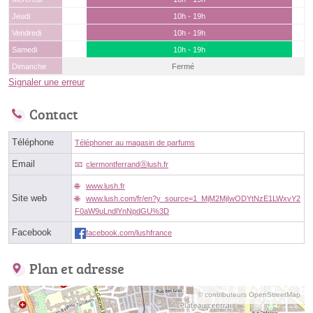
Jeudi
10h - 19h
Vendredi
10h - 19h
Samedi
10h - 19h
Dimanche
Fermé
Signaler une erreur
Contact
Téléphone
Téléphoner au magasin de parfums
Email
clermontferrandⓐlush.fr
www.lush.fr
Site web
www.lush.com/fr/en?y_source=1_MjM2MjIwODYtNzE1LWxvY2
F0aW9uLndlYnNpdGU%3D
Facebook
facebook.com/lushfrance
Plan et adresse
© contributeurs OpenStreetMap