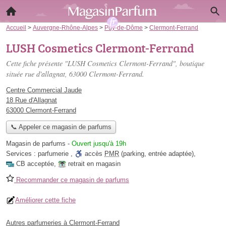
Accueil
>
Auvergne-Rhône-Alpes
>
Puy-de-Dôme
>
Clermont-Ferrand
LUSH Cosmetics Clermont-Ferrand
Cette fiche présente "LUSH Cosmetics Clermont-Ferrand", boutique
située
rue d'allagnat
, 63000 Clermont-Ferrand.
Centre Commercial Jaude
18 Rue d'Allagnat
63000 Clermont-Ferrand
📞 Appeler ce magasin de parfums
Magasin de parfums
-
Ouvert jusqu'à 19h
Services :
parfumerie
,
accès
PMR
(parking, entrée adaptée)
,
CB acceptée
,
retrait en magasin
Recommander ce magasin de parfums
Améliorer cette fiche
Autres parfumeries à Clermont-Ferrand