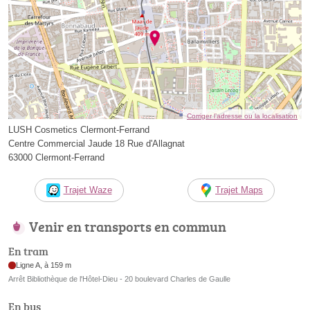
Corriger l’adresse ou la localisation
LUSH Cosmetics Clermont-Ferrand
Centre Commercial Jaude 18 Rue d'Allagnat
63000 Clermont-Ferrand
Trajet Waze
Trajet Maps
Venir en transports en commun
En tram
Ligne A, à 159 m
Arrêt Bibliothèque de l'Hôtel-Dieu - 20 boulevard Charles de Gaulle
En bus