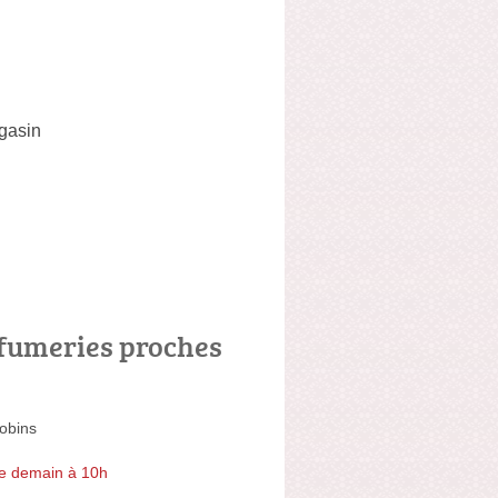
agasin
fumeries proches
obins
e demain à 10h