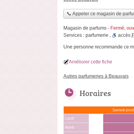
📞 Appeler ce magasin de parf
Magasin de parfums
-
Fermé, ouv
Services :
parfumerie
,
accès
Une personne
recommande
ce m
Améliorer cette fiche
Autres parfumeries à Beauvais
Horaires
Samedi proch
Lundi
Mardi