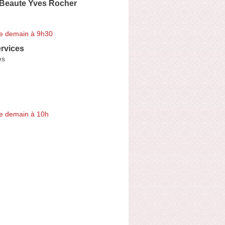
 Beaute Yves Rocher
e demain à 9h30
rvices
es
e demain à 10h