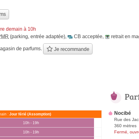
ums
re demain à 10h
PMR
(parking, entrée adaptée)
,
CB acceptée
,
retrait en m
agasin de parfums.
Je recommande
Par
Nocibé
ain :
Jour férié (Assomption)
Rue des Jac
10h - 19h
360 mètres
Fermé, ouvr
10h - 19h