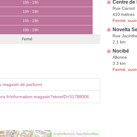
Centre de
10h - 19h
Rue Carnot
10h - 19h
410 mètres
Fermé, ouvr
10h - 19h
Novelta Se
10h - 19h
Rue Jacinth
Fermé
2.1 km
Nocibé
Allonne
3.3 km
Fermé, ouvr
u magasin de parfums
ra.fr/information-magasin?storeID=S1788006
© contributeurs OpenStreetMap