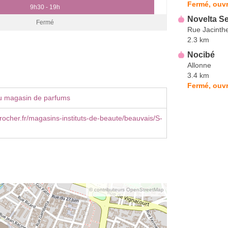
Fermé, ouvr
9h30 - 19h
Novelta Se
Fermé
Rue Jacinth
2.3 km
Nocibé
Allonne
3.4 km
Fermé, ouvr
u magasin de parfums
ocher.fr/magasins-instituts-de-beaute/beauvais/S-
© contributeurs OpenStreetMap