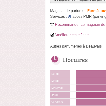
Magasin de parfums
-
Fermé, ou
Services :
accès
PMR
(parking
Recommander ce magasin de 
Améliorer cette fiche
Autres parfumeries à Beauvais
Horaires
Lundi
Mardi
Mercredi
Jeudi
Vendredi