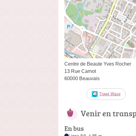
Centre de Beaute Yves Rocher
13 Rue Carnot
60000 Beauvais
Trajet Waze
Venir en trans
En bus
Ligne NA, à 95 m