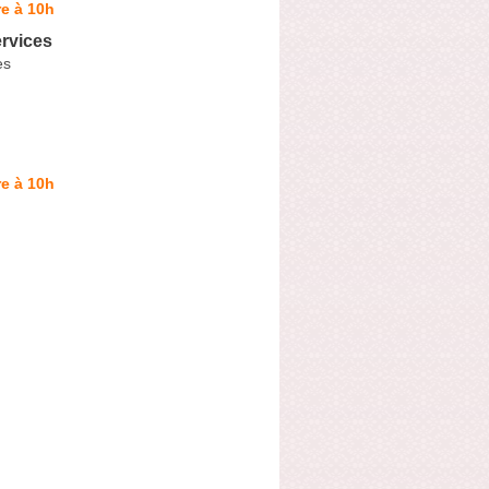
e à 10h
rvices
es
e à 10h