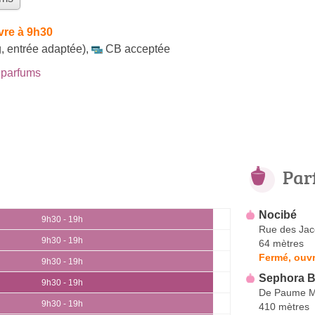
vre à 9h30
, entrée adaptée)
,
CB acceptée
parfums
Par
Nocibé
9h30 - 19h
Rue des Jac
9h30 - 19h
64 mètres
Fermé, ouvr
9h30 - 19h
Sephora B
9h30 - 19h
De Paume M
9h30 - 19h
410 mètres