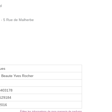
rd
le - 5 Rue de Malherbe
ues
e Beaute Yves Rocher
8403178
529184
 2016
Éditer les informations de mon magasin de parfums