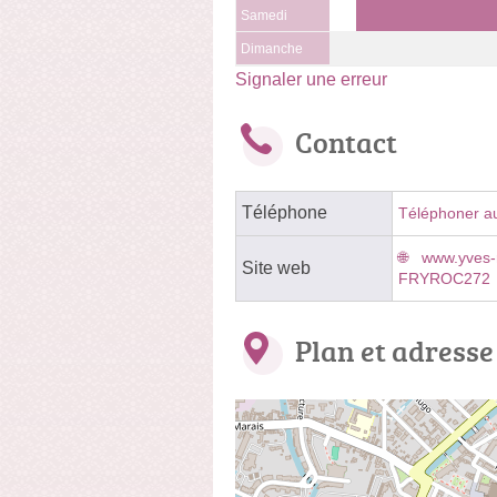
Samedi
Dimanche
Signaler une erreur
Contact
Téléphone
Téléphoner a
www.yves-r
Site web
FRYROC272
Plan et adresse