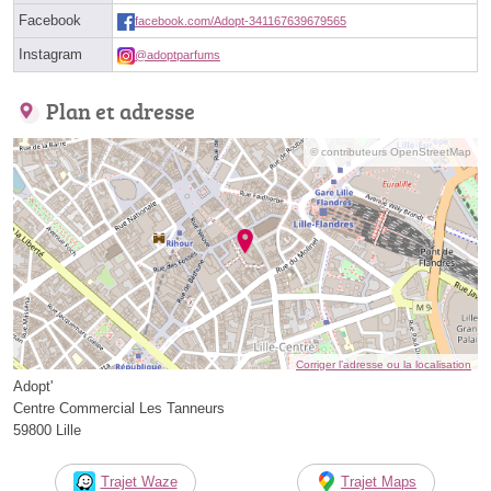
Facebook
facebook.com/Adopt-341167639679565
Instagram
@adoptparfums
Plan et adresse
© contributeurs OpenStreetMap
Corriger l’adresse ou la localisation
Adopt'
Centre Commercial Les Tanneurs
59800 Lille
Trajet Waze
Trajet Maps