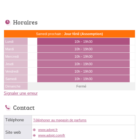
Horaires
Samedi prochain :
Jour férié (Assomption)
Lundi
10h - 19h30
Mardi
10h - 19h30
Mercredi
10h - 19h30
Jeudi
10h - 19h30
Vendredi
10h - 19h30
Samedi
10h - 19h30
Dimanche
Fermé
Signaler une erreur
Contact
Téléphone
Téléphoner au magasin de parfums
www.adopt.fr
Site web
www.adopt.com/fr