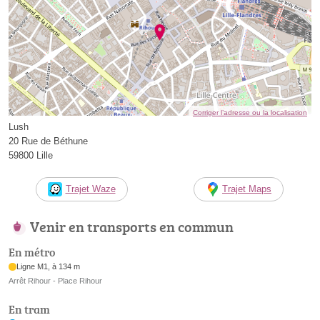
Corriger l’adresse ou la localisation
Lush
20 Rue de Béthune
59800 Lille
Trajet Waze
Trajet Maps
Venir en transports en commun
En métro
Ligne M1, à 134 m
Arrêt Rihour - Place Rihour
En tram