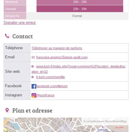
Vendredi
10h - 19h
Samedi
10h - 19h
Dimanche
Fermé
Signaler une erreur
Contact
Téléphone
Téléphoner au magasin de parfums
Email
francoise.aquinozⓐapsis-audit.com
www.lush.fr/index.php?route=common%2Flocation_details&loc
Site web
ation_id=22
fr.lush.com/shop/lille
Facebook
facebook.com/lillelush
Instagram
@lushfrance
Plan et adresse
© contributeurs OpenStreetMap