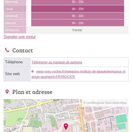
Mercredi
9h - 20h
Jeudi
9h - 20h
Vendredi
9h - 20h
Samedi
9h - 20h
Dimanche
Fermé
Signaler une erreur
Contact
Téléphone
Téléphoner au magasin de parfums
www.yves-rocher.fr/magasins-instituts-de-beaute/perigueux-m
Site web
arsac-auchan/S-FRYROC975
Plan et adresse
© contributeurs OpenStreetMap