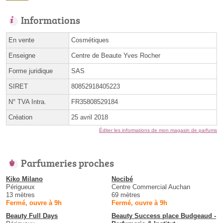
Informations
En vente
Cosmétiques
Enseigne
Centre de Beaute Yves Rocher
Forme juridique
SAS
SIRET
80852918405223
N° TVA Intra.
FR35808529184
Création
25 avril 2018
Éditer les informations de mon magasin de parfums
Parfumeries proches
Kiko Milano
Nocibé
Périgueux
Centre Commercial Auchan
13 mètres
69 mètres
Fermé, ouvre à 9h
Fermé, ouvre à 9h
Beauty Full Days
Beauty Success place Budgeaud -