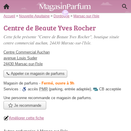
Accueil
>
Nouvelle-Aquitaine
>
Dordogne
>
Marsac-sur-l'Isle
Centre de Beaute Yves Rocher
Cette fiche présente "Centre de Beaute Yves Rocher", boutique située
centre commercial auchan
, 24430 Marsac-sur-l'Isle.
Centre Commercial Auchan
avenue Louis Suder
24430 Marsac-sur-l'Isle
📞 Appeler ce magasin de parfums
Magasin de parfums
-
Fermé, ouvre à 9h
Services :
accès
PMR
(parking, entrée adaptée)
,
CB acceptée
Une personne
recommande
ce magasin de parfums.
Je recommande
Améliorer cette fiche