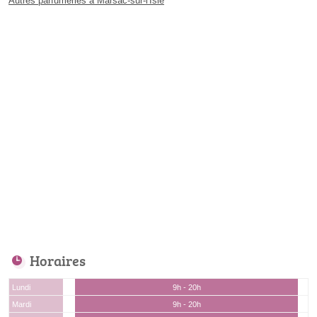
Autres parfumeries à Marsac-sur-l'Isle
Horaires
Lundi
9h - 20h
Mardi
9h - 20h