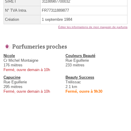
SIRET
31188987700032
N° TVA Intra.
FR77311889877
Création
1 septembre 1984
Éditer les informations de mon magasin de parfums
Parfumeries proches
Nicole
Couleurs Beauté
Cr Michel Montaigne
Rue Eguillerie
176 mètres
233 mètres
Fermé, ouvre demain à 10h
Capucine
Beauty Success
Rue Eguillerie
Trélissac
295 mètres
2.1 km
Fermé, ouvre demain à 10h
Fermé, ouvre à 9h30