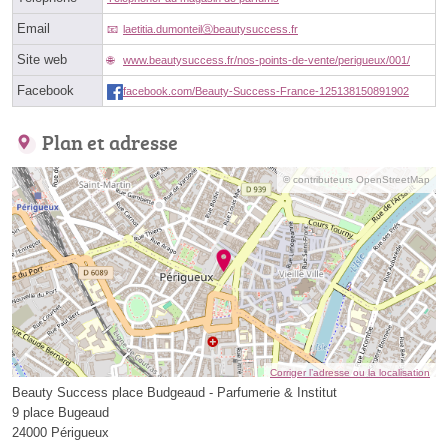
Email
laetitia.dumonteilⓐbeautysuccess.fr
Site web
www.beautysuccess.fr/nos-points-de-vente/perigueux/001/
Facebook
facebook.com/Beauty-Success-France-125138150891902
Plan et adresse
© contributeurs OpenStreetMap
Corriger l’adresse ou la localisation
Beauty Success place Budgeaud - Parfumerie & Institut
9 place Bugeaud
24000 Périgueux