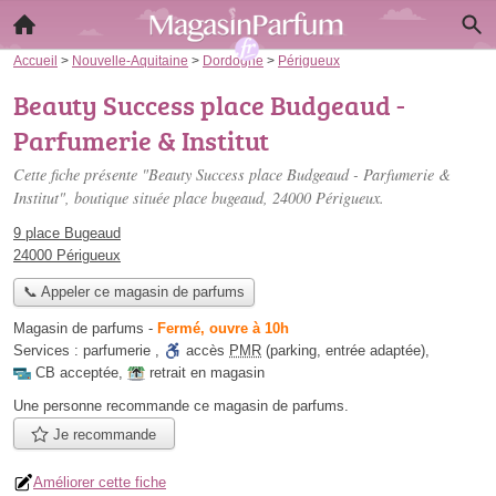
Accueil
>
Nouvelle-Aquitaine
>
Dordogne
>
Périgueux
Beauty Success place Budgeaud -
Parfumerie & Institut
Cette fiche présente "Beauty Success place Budgeaud - Parfumerie &
Institut", boutique située
place bugeaud
, 24000 Périgueux.
9 place Bugeaud
24000 Périgueux
📞 Appeler ce magasin de parfums
Magasin de parfums
-
Fermé, ouvre à 10h
Services :
parfumerie
,
accès
PMR
(parking, entrée adaptée)
,
CB acceptée
,
retrait en magasin
Une personne
recommande
ce magasin de parfums.
Je recommande
Améliorer cette fiche