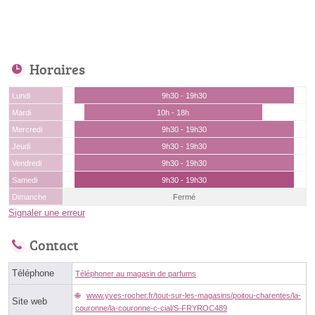
Horaires
Lundi
9h30 - 19h30
Mardi
10h - 18h
Mercredi
9h30 - 19h30
Jeudi
9h30 - 19h30
Vendredi
9h30 - 19h30
Samedi
9h30 - 19h30
Dimanche
Fermé
Signaler une erreur
Contact
Téléphone
Téléphoner au magasin de parfums
www.yves-rocher.fr/tout-sur-les-magasins/poitou-charentes/la-
Site web
couronne/la-couronne-c-cial/S-FRYROC489