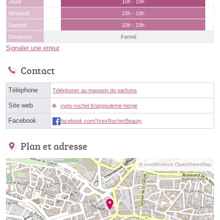
Jeudi
10h - 19h
Vendredi
10h - 19h
Samedi
10h - 19h
Dimanche
Fermé
Signaler une erreur
Contact
Téléphone
Téléphoner au magasin de parfums
Site web
yves-rocher.fr/angouleme-herge
Facebook
facebook.com/YvesRocherBeauty
Plan et adresse
© contributeurs OpenStreetMap