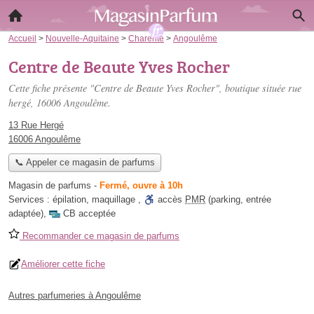
Accueil
>
Nouvelle-Aquitaine
>
Charente
>
Angoulême
Centre de Beaute Yves Rocher
Cette fiche présente "Centre de Beaute Yves Rocher", boutique située
rue
hergé
, 16006 Angoulême.
13 Rue Hergé
16006 Angoulême
📞 Appeler ce magasin de parfums
Magasin de parfums
-
Fermé, ouvre à 10h
Services :
épilation
,
maquillage
,
accès
PMR
(parking, entrée
adaptée)
,
CB acceptée
Recommander ce magasin de parfums
Améliorer cette fiche
Autres parfumeries à Angoulême