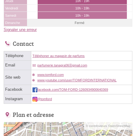
Jeudi
10h - 19h
Vendredi
10h - 19h
Samedi
10h - 19h
Dimanche
Fermé
Signaler une erreur
Contact
Téléphone
Téléphoner au magasin de parfums
Email
parfumerie.tanagra06ⓐgmail.com
www.tomford.com
Site web
www.youtube.com/user/TOMFORDINTERNATIONAL
Facebook
facebook.com/TOM-FORD-1260934900640369
Instagram
@tomford
Plan et adresse
© contributeurs OpenStreetMap