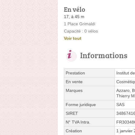
En vélo
17, à 45 m
1 Place Grimaldi
Capacité : 0 vélos
Voir tout
Informations
Prestation
Institut d
En vente
Cosmétiq
Marques
Azzaro, B
Thierry M
Forme juridique
SAS
SIRET
3486741
N° TVA Intra.
FR30348
Création
1 janvier