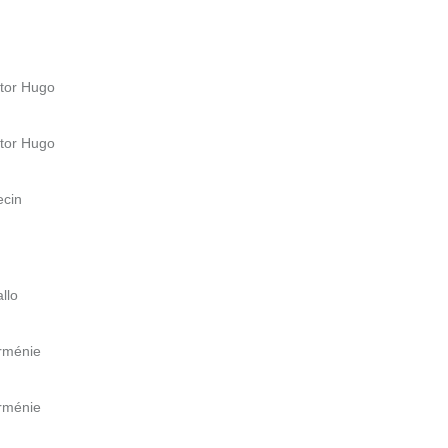
ctor Hugo
ctor Hugo
ecin
llo
Arménie
Arménie