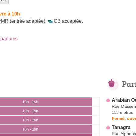
vre à 10h
PMR
(entrée adaptée)
,
CB acceptée
,
parfums
Par
Arabian O
10h - 19h
Rue Massen
10h - 19h
113 mètres
Fermé, ouvr
10h - 19h
Tanagra
10h - 19h
Rue Alphons