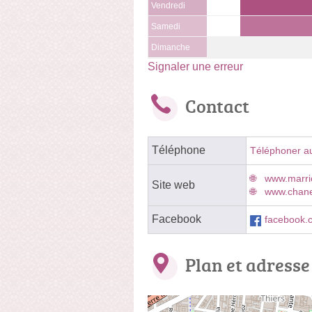
Vendredi
Samedi
Dimanche
Signaler une erreur
Contact
Téléphone
Téléphoner a
www.marri
Site web
www.chanel
Facebook
facebook.
Plan et adresse