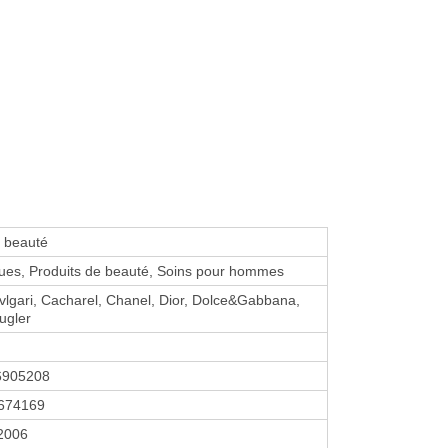
e beauté
ues, Produits de beauté, Soins pour hommes
vlgari, Cacharel, Chanel, Dior, Dolce&Gabbana,
ugler
6905208
674169
 2006