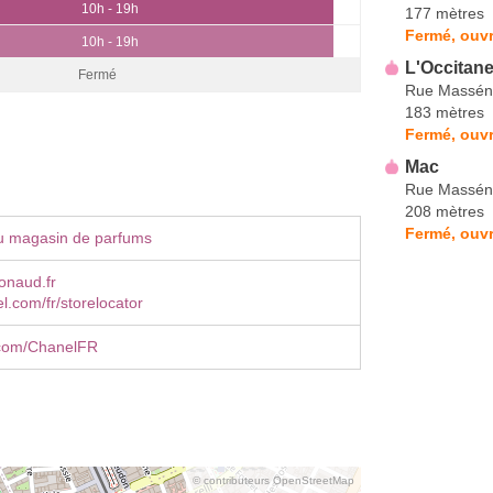
10h - 19h
177 mètres
Fermé, ouvr
10h - 19h
L'Occitan
Fermé
Rue Massén
183 mètres
Fermé, ouvr
Mac
Rue Massén
208 mètres
Fermé, ouvr
u magasin de parfums
onaud.fr
.com/fr/storelocator
com/ChanelFR
© contributeurs OpenStreetMap