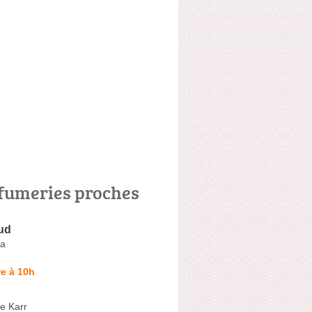
fumeries proches
ud
a
e à 10h
e Karr