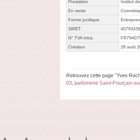
Prestation
Institut d
En vente
Cosmétiq
Forme juridique
Entrepren
SIRET
4079343
N° TVA Intra.
FR79407
Création
28 août 
Retrouvez cette page "Yves Roche
03
,
parfumerie Saint-Pourçain-su