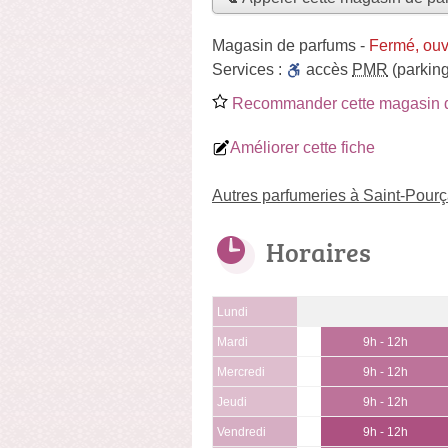
Magasin de parfums
-
Fermé, ouv
Services :
accès
PMR
(parking
Recommander cette magasin 
Améliorer cette fiche
Autres parfumeries à Saint-Pourç
Horaires
Lundi
Mardi
9h - 12h
Mercredi
9h - 12h
Jeudi
9h - 12h
Vendredi
9h - 12h