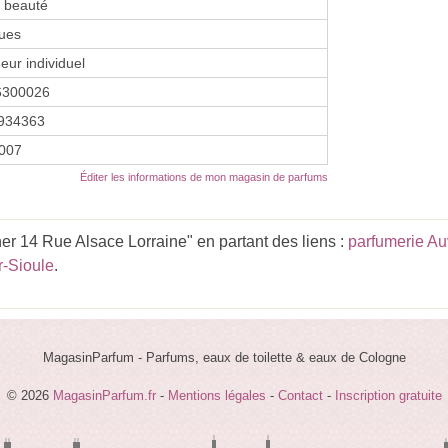
e beauté
ues
eur individuel
6300026
934363
2007
Éditer les informations de mon magasin de parfums
r 14 Rue Alsace Lorraine" en partant des liens :
parfumerie A
r-Sioule
.
MagasinParfum - Parfums, eaux de toilette & eaux de Cologne
© 2026
MagasinParfum.fr
-
Mentions légales
-
Contact
-
Inscription gratuite