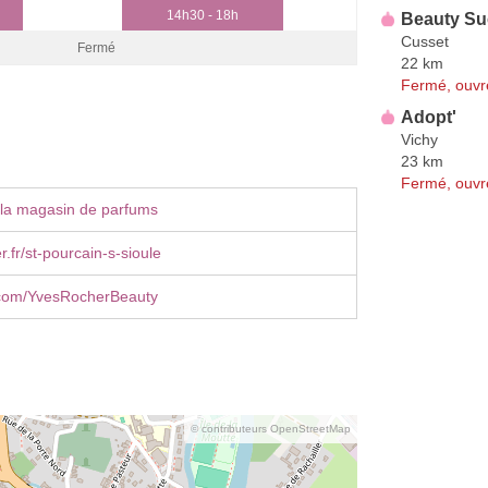
14h30 - 18h
Beauty Su
Cusset
Fermé
22 km
Fermé, ouvr
Adopt'
Vichy
23 km
Fermé, ouvr
 la magasin de parfums
.fr/st-pourcain-s-sioule
com/YvesRocherBeauty
© contributeurs OpenStreetMap