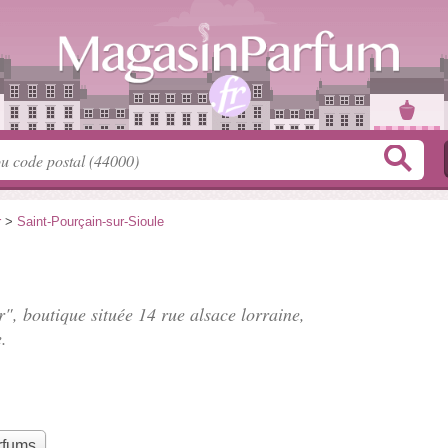
r
>
Saint-Pourçain-sur-Sioule
r", boutique située
14 rue alsace lorraine
,
.
rfums