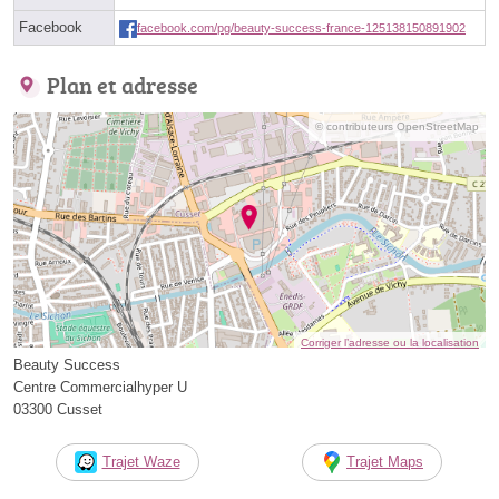
Facebook
facebook.com/pg/beauty-success-france-125138150891902
Plan et adresse
© contributeurs OpenStreetMap
Corriger l’adresse ou la localisation
Beauty Success
Centre Commercialhyper U
03300 Cusset
Trajet Waze
Trajet Maps