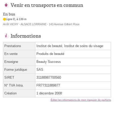
Venir en transports en commun
En bus
Ligne E, à 139 m
Arrêt VICHY - ALSACE LORRAINE - 143 Avenue Gilbert Roux
Informations
Prestations
Institut de beauté, Institut de soins du visage
En vente
Produits de beauté
Enseigne
Beauty Success
Forme juridique
SAS
SIRET
31188987700560
N° TVA Intra.
FR77311889877
Création
1 décembre 2008
Éditer les informations de mon magasin de parfums