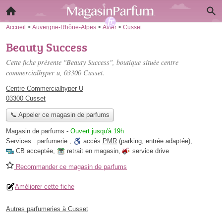
Accueil
>
Auvergne-Rhône-Alpes
>
Allier
>
Cusset
Beauty Success
Cette fiche présente "Beauty Success", boutique située
centre
commercialhyper u
, 03300 Cusset.
Centre Commercialhyper U
03300 Cusset
📞 Appeler ce magasin de parfums
Magasin de parfums
-
Ouvert jusqu'à 19h
Services :
parfumerie
,
accès
PMR
(parking, entrée adaptée)
,
CB acceptée
,
retrait en magasin
,
service drive
Recommander ce magasin de parfums
Améliorer cette fiche
Autres parfumeries à Cusset