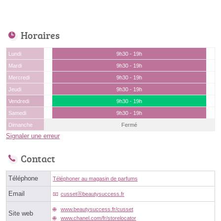
Horaires
Lundi
9h30 - 19h
Mardi
9h30 - 19h
Mercredi
9h30 - 19h
Jeudi
9h30 - 19h
Vendredi
9h30 - 19h
Samedi
9h30 - 19h
Dimanche
Fermé
Signaler une erreur
Contact
Téléphone
Téléphoner au magasin de parfums
Email
cussetⓐbeautysuccess.fr
www.beautysuccess.fr/cusset
Site web
www.chanel.com/fr/storelocator