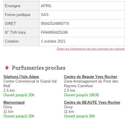
Enseigne
APRIL
Forme juridique
SAS
SIRET
95042524900774
N° TVA Intra.
FR44950425249
Création
1 octobre 2021
Éditer les informations de mon magasin de parfums
Parfumeries proches
Séphora l'Isle Adam
Centre de Beaute Yves Rocher
Centre Commercial le Grand Val
Zone Aménagement du Pont des
Mall
Rayons Carrefour
2.5 km
2.5 km
Ouvert jusqu'à 20h
Ouvert jusqu'à 19h30
Marionnaud
Centre de BEAUTE Yves Rocher
Osny
Osny
11 km
11 km
Ouvert jusqu'à 20h
Ouvert jusqu'à 20h