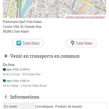
Corriger l’adresse ou la localisation
Parfumerie April l'Isle-Adam
Centre Ville 41 Grande Rue
95290 L'Isle-Adam
Trajet Waze
Trajet Maps
Venir en transports en commun
En bus
Ligne 1316, à 154 m
Arrêt La Poste - 50 Grande Rue
Ligne 1316, à 351 m
Arrêt Collège - 1 Rue de l’Abbe Breuil
Informations
En vente
Cosmétiques, Produits de beauté