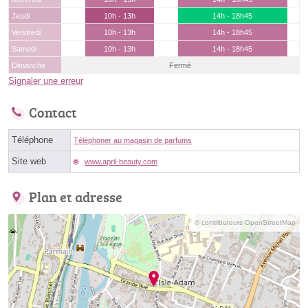
Jeudi
10h - 13h
14h - 18h45
Vendredi
10h - 13h
14h - 18h45
Samedi
10h - 13h
14h - 18h45
Dimanche
Fermé
Signaler une erreur
Contact
Téléphone
Téléphoner au magasin de parfums
Site web
www.april-beauty.com
Plan et adresse
© contributeurs OpenStreetMap