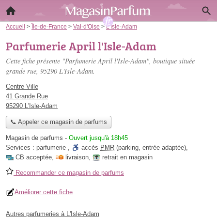
Accueil
>
Île-de-France
>
Val-d'Oise
>
L'Isle-Adam
Parfumerie April l'Isle-Adam
Cette fiche présente "Parfumerie April l'Isle-Adam", boutique située
grande rue
, 95290 L'Isle-Adam.
Centre Ville
41 Grande Rue
95290 L'Isle-Adam
📞 Appeler ce magasin de parfums
Magasin de parfums
-
Ouvert jusqu'à 18h45
Services :
parfumerie
,
accès
PMR
(parking, entrée adaptée)
,
CB acceptée
,
livraison
,
retrait en magasin
Recommander ce magasin de parfums
Améliorer cette fiche
Autres parfumeries à L'Isle-Adam