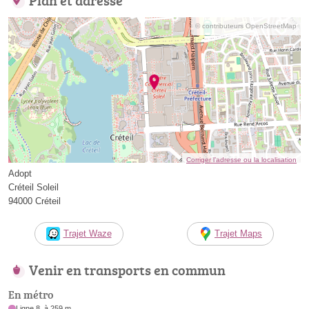
Plan et adresse
© contributeurs OpenStreetMap
Corriger l’adresse ou la localisation
Adopt
Créteil Soleil
94000 Créteil
Trajet Waze
Trajet Maps
Venir en transports en commun
En métro
Ligne 8, à 259 m