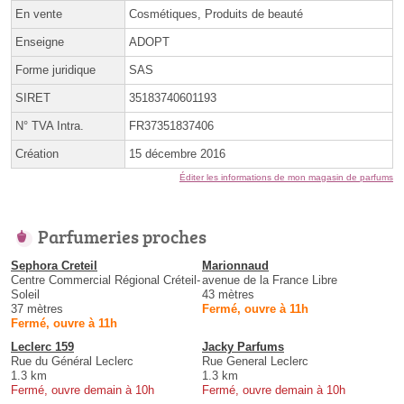
En vente
Cosmétiques, Produits de beauté
Enseigne
ADOPT
Forme juridique
SAS
SIRET
35183740601193
N° TVA Intra.
FR37351837406
Création
15 décembre 2016
Éditer les informations de mon magasin de parfums
Parfumeries proches
Sephora Creteil
Marionnaud
Centre Commercial Régional Créteil-
avenue de la France Libre
Soleil
43 mètres
37 mètres
Fermé, ouvre à 11h
Fermé, ouvre à 11h
Leclerc 159
Jacky Parfums
Rue du Général Leclerc
Rue General Leclerc
1.3 km
1.3 km
Fermé, ouvre demain à 10h
Fermé, ouvre demain à 10h