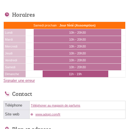
Horaires
Samedi prochain :
Jour férié (Assomption)
Lundi
10h - 20h30
Mardi
10h - 20h30
Mercredi
10h - 20h30
Jeudi
10h - 20h30
Vendredi
10h - 20h30
Samedi
10h - 20h30
Dimanche
11h - 19h
Signaler une erreur
Contact
Téléphone
Téléphoner au magasin de parfums
Site web
www.adopt.com/fr