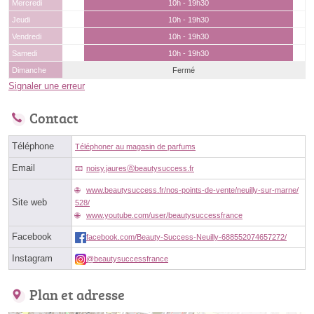
Mercredi
10h - 19h30
Jeudi
10h - 19h30
Vendredi
10h - 19h30
Samedi
10h - 19h30
Dimanche
Fermé
Signaler une erreur
Contact
Téléphone
Téléphoner au magasin de parfums
Email
noisy.jauresⓐbeautysuccess.fr
www.beautysuccess.fr/nos-points-de-vente/neuilly-sur-marne/
Site web
528/
www.youtube.com/user/beautysuccessfrance
Facebook
facebook.com/Beauty-Success-Neuilly-688552074657272/
Instagram
@beautysuccessfrance
Plan et adresse