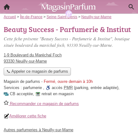
Accueil
>
Île-de-France
>
Seine-Saint-Denis
>
Neuilly-sur-Marne
Beauty Success - Parfumerie & Institut
Cette fiche présente "Beauty Success - Parfumerie & Institut", boutique
située
boulevard du maréchal foch
, 93330 Neuilly-sur-Marne.
1-9 Boulevard du Maréchal Foch
93330 Neuilly-sur-Marne
📞 Appeler ce magasin de parfums
Magasin de parfums
-
Fermé, ouvre demain à 10h
Services :
parfumerie
,
accès
PMR
(parking, entrée adaptée)
,
CB acceptée
,
retrait en magasin
Recommander ce magasin de parfums
Améliorer cette fiche
Autres parfumeries à Neuilly-sur-Marne