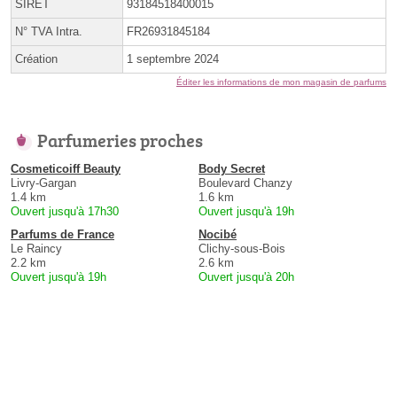
SIRET
93184518400015
N° TVA Intra.
FR26931845184
Création
1 septembre 2024
Éditer les informations de mon magasin de parfums
Parfumeries proches
Cosmeticoiff Beauty
Body Secret
Livry-Gargan
Boulevard Chanzy
1.4 km
1.6 km
Ouvert jusqu'à 17h30
Ouvert jusqu'à 19h
Parfums de France
Nocibé
Le Raincy
Clichy-sous-Bois
2.2 km
2.6 km
Ouvert jusqu'à 19h
Ouvert jusqu'à 20h