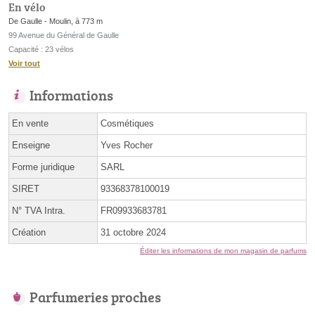
En vélo
De Gaulle - Moulin, à 773 m
99 Avenue du Général de Gaulle
Capacité : 23 vélos
Voir tout
Informations
En vente
Cosmétiques
Enseigne
Yves Rocher
Forme juridique
SARL
SIRET
93368378100019
N° TVA Intra.
FR09933683781
Création
31 octobre 2024
Éditer les informations de mon magasin de parfums
Parfumeries proches