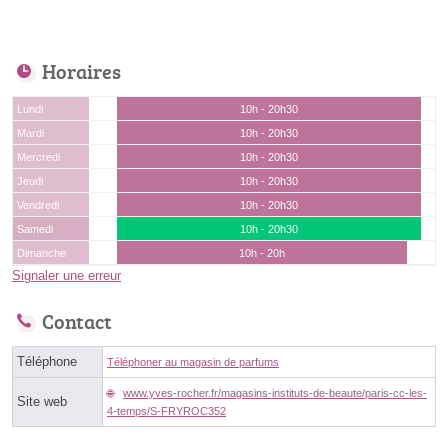
Horaires
Lundi
10h - 20h30
Mardi
10h - 20h30
Mercredi
10h - 20h30
Jeudi
10h - 20h30
Vendredi
10h - 20h30
Samedi
10h - 20h30
Dimanche
10h - 20h
Signaler une erreur
Contact
Téléphone
Téléphoner au magasin de parfums
www.yves-rocher.fr/magasins-instituts-de-beaute/paris-cc-les-
Site web
4-temps/S-FRYROC352