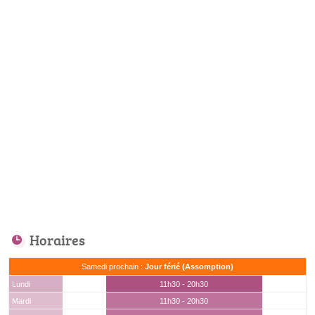
Horaires
Samedi prochain :
Jour férié (Assomption)
Lundi
11h30 - 20h30
Mardi
11h30 - 20h30