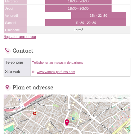
Mercredi
11h30 - 20h30
Jeudi
11h30 - 20h30
Vendredi
15h - 22h30
Samedi
11h30 - 22h30
Dimanche
Fermé
Signaler une erreur
Contact
Téléphone
Téléphoner au magasin de parfums
Site web
www.vanora-parfums.com
Plan et adresse
© contributeurs OpenStreetMap