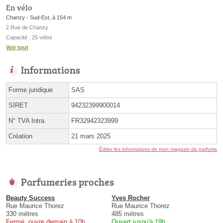
En vélo
Chanzy - Sud-Est, à 154 m
2 Rue de Chanzy
Capacité : 25 vélos
Voir tout
Informations
Forme juridique
SAS
SIRET
94232399900014
N° TVA Intra.
FR32942323999
Création
21 mars 2025
Éditer les informations de mon magasin de parfums
Parfumeries proches
Beauty Success
Yves Rocher
Rue Maurice Thorez
Rue Maurice Thorez
330 mètres
485 mètres
Fermé, ouvre demain à 10h
Ouvert jusqu'à 19h