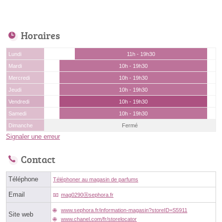
Horaires
Lundi
11h - 19h30
Mardi
10h - 19h30
Mercredi
10h - 19h30
Jeudi
10h - 19h30
Vendredi
10h - 19h30
Samedi
10h - 19h30
Dimanche
Fermé
Signaler une erreur
Contact
Téléphone
Téléphoner au magasin de parfums
Email
mag0290ⓐsephora.fr
www.sephora.fr/information-magasin?storeID=S5911
Site web
www.chanel.com/fr/storelocator