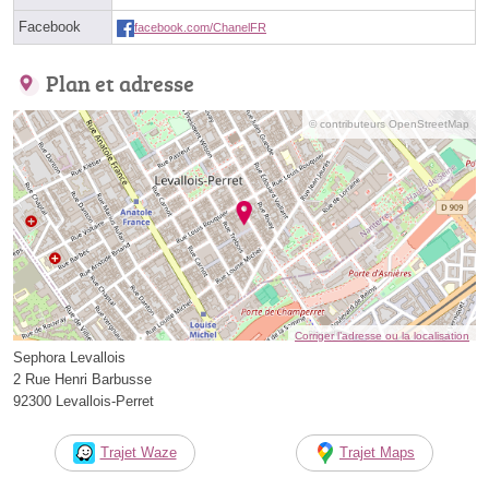
Facebook
facebook.com/ChanelFR
Plan et adresse
© contributeurs OpenStreetMap
Corriger l’adresse ou la localisation
Sephora Levallois
2 Rue Henri Barbusse
92300 Levallois-Perret
Trajet Waze
Trajet Maps