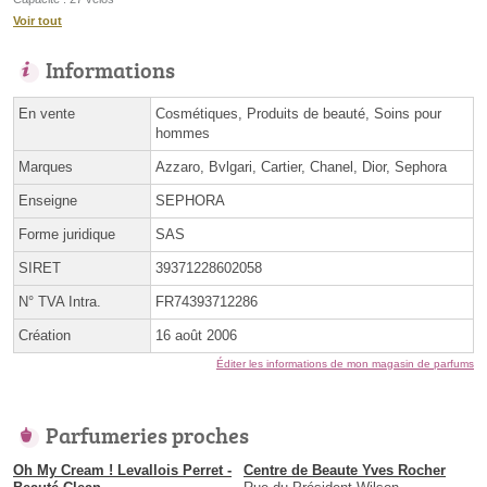
Voir tout
Informations
En vente
Cosmétiques, Produits de beauté, Soins pour
hommes
Marques
Azzaro, Bvlgari, Cartier, Chanel, Dior, Sephora
Enseigne
SEPHORA
Forme juridique
SAS
SIRET
39371228602058
N° TVA Intra.
FR74393712286
Création
16 août 2006
Éditer les informations de mon magasin de parfums
Parfumeries proches
Oh My Cream ! Levallois Perret -
Centre de Beaute Yves Rocher