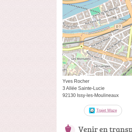
Yves Rocher
3 Allée Sainte-Lucie
92130 Issy-les-Moulineaux
Trajet Waze
Venir en trans