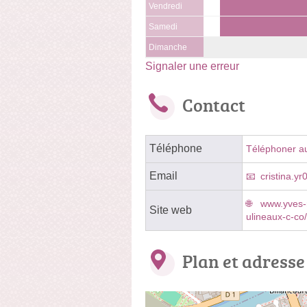
Vendredi
Samedi
Dimanche
Signaler une erreur
Contact
Téléphone
Téléphoner a
Email
cristina.y
www.yves-r
Site web
ulineaux-c-
Plan et adresse