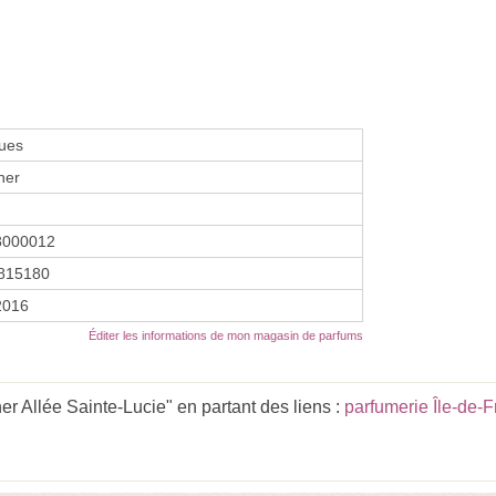
ues
her
8000012
815180
 2016
Éditer les informations de mon magasin de parfums
r Allée Sainte-Lucie" en partant des liens :
parfumerie Île-de-