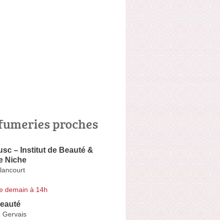
fumeries proches
c – Institut de Beauté &
e Niche
lancourt
e demain à 14h
eauté
 Gervais