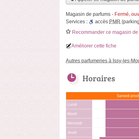
Magasin de parfums
-
Fermé, ouv
Services :
accès
PMR
(parking
Recommander ce magasin de 
Améliorer cette fiche
Autres parfumeries à Issy-les-Mo
Horaires
Samedi proch
Lundi
Mardi
Mercredi
Jeudi