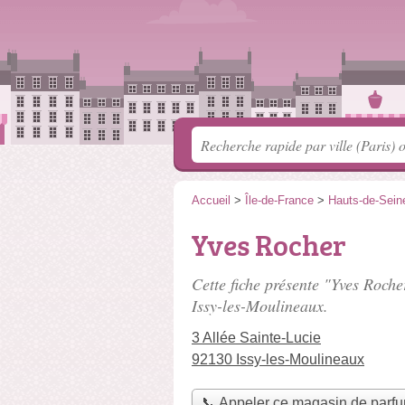
Accueil
>
Île-de-France
>
Hauts-de-Sein
Yves Rocher
Cette fiche présente "Yves Roche
Issy-les-Moulineaux.
3 Allée Sainte-Lucie
92130 Issy-les-Moulineaux
📞 Appeler ce magasin de parf