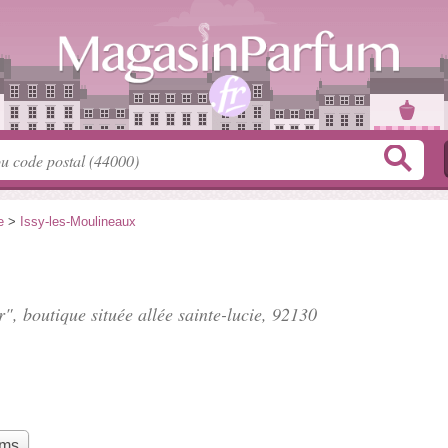
e
>
Issy-les-Moulineaux
r", boutique située
allée sainte-lucie
, 92130
ums