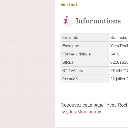
Voir tout
Informations
En vente
Cosmétiq
Enseigne
Yves Roc
Forme juridique
SARL
SIRET
8218151
N° TVA Intra.
FR44821
Création
22 juillet
Retrouvez cette page "Yves Roche
Issy-les-Moulineaux
.