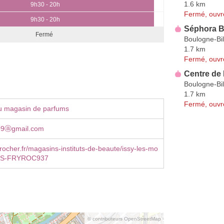
1.6 km
9h30 - 20h
Fermé, ouvr
9h30 - 20h
Séphora B
Fermé
Boulogne-Bil
1.7 km
Fermé, ouvr
Centre de
Boulogne-Bil
1.7 km
Fermé, ouvr
u magasin de parfums
r09ⓐgmail.com
ocher.fr/magasins-instituts-de-beaute/issy-les-mo
co/S-FRYROC937
© contributeurs OpenStreetMap