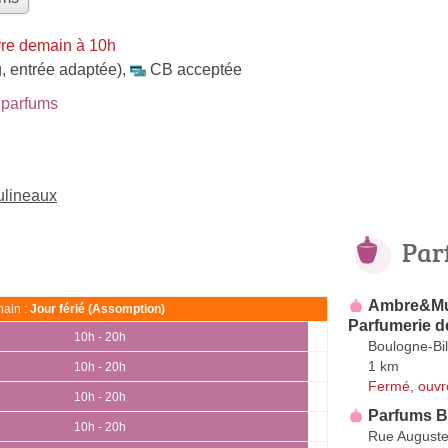
re demain à 10h
, entrée adaptée)
,
CB acceptée
parfums
ulineaux
Par
Ambre&Mus
ain :
Jour férié (Assomption)
Parfumerie d
10h - 20h
Boulogne-Bil
1 km
10h - 20h
Fermé, ouvr
10h - 20h
Parfums B
10h - 20h
Rue Auguste