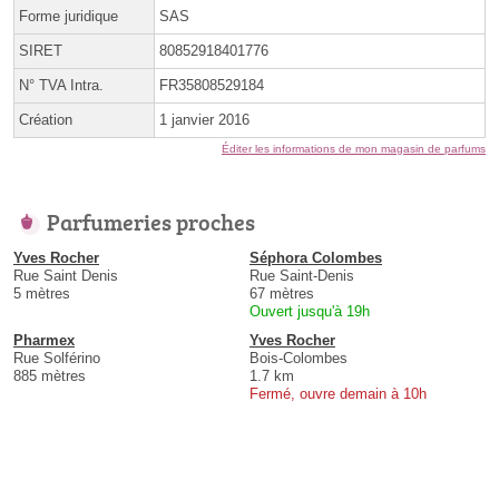
Forme juridique
SAS
SIRET
80852918401776
N° TVA Intra.
FR35808529184
Création
1 janvier 2016
Éditer les informations de mon magasin de parfums
Parfumeries proches
Yves Rocher
Séphora Colombes
Rue Saint Denis
Rue Saint-Denis
5 mètres
67 mètres
Ouvert jusqu'à 19h
Pharmex
Yves Rocher
Rue Solférino
Bois-Colombes
885 mètres
1.7 km
Fermé, ouvre demain à 10h