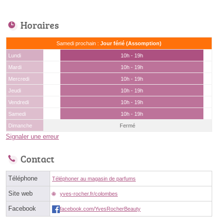
Horaires
Samedi prochain :
Jour férié (Assomption)
Lundi
10h - 19h
Mardi
10h - 19h
Mercredi
10h - 19h
Jeudi
10h - 19h
Vendredi
10h - 19h
Samedi
10h - 19h
Dimanche
Fermé
Signaler une erreur
Contact
Téléphone
Téléphoner au magasin de parfums
Site web
yves-rocher.fr/colombes
Facebook
facebook.com/YvesRocherBeauty