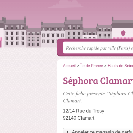
Accueil
>
Île-de-France
>
Hauts-de-Sein
Séphora Clamar
Cette fiche présente "Séphora C
Clamart.
12/14 Rue du Trosy
92140 Clamart
📞 Appeler ce magasin de parf