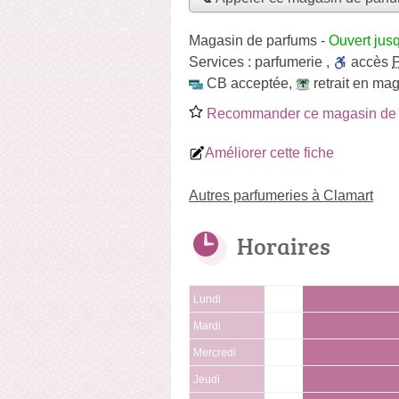
Magasin de parfums
-
Ouvert jus
Services :
parfumerie
,
accès
CB acceptée
,
retrait en ma
Recommander ce magasin de 
Améliorer cette fiche
Autres parfumeries à Clamart
Horaires
Lundi
Mardi
Mercredi
Jeudi