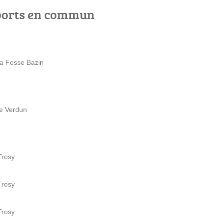
ports en commun
la Fosse Bazin
de Verdun
Trosy
Trosy
Trosy