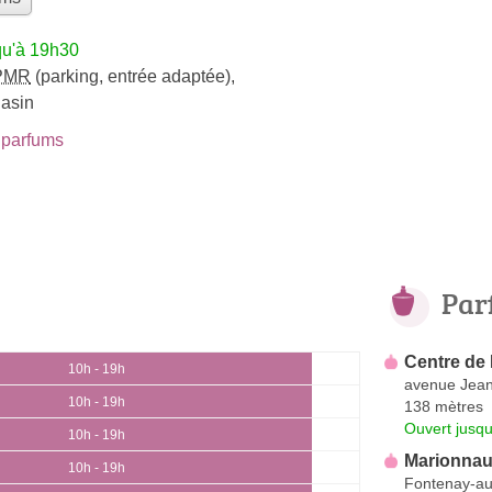
qu'à 19h30
PMR
(parking, entrée adaptée)
,
gasin
parfums
Par
Centre de
10h - 19h
avenue Jean
10h - 19h
138 mètres
Ouvert jusqu
10h - 19h
Marionnaud
10h - 19h
Fontenay-a