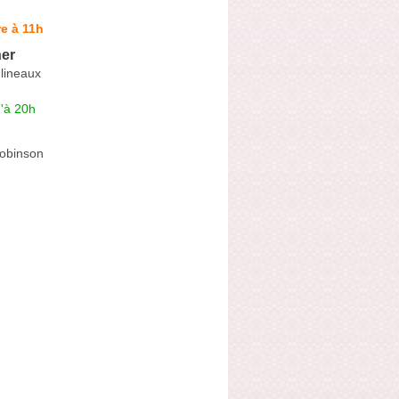
e à 11h
er
lineaux
'à 20h
Robinson