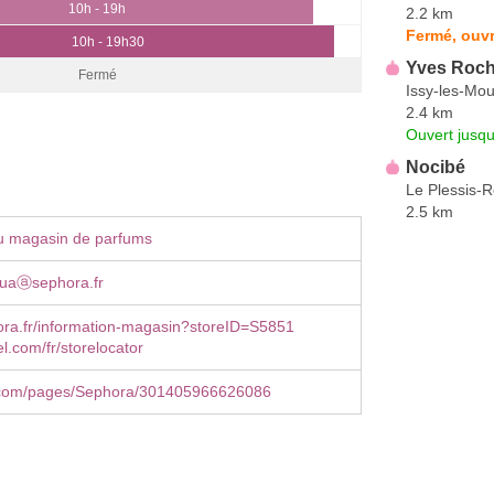
10h - 19h
2.2 km
Fermé, ouvr
10h - 19h30
Yves Roch
Fermé
Issy-les-Mou
2.4 km
Ouvert jusqu
Nocibé
Le Plessis-
2.5 km
u magasin de parfums
uaⓐsephora.fr
ra.fr/information-magasin?storeID=S5851
.com/fr/storelocator
com/pages/Sephora/301405966626086