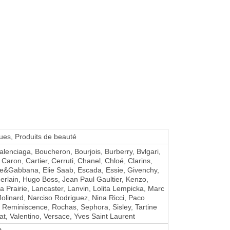
es, Produits de beauté
alenciaga, Boucheron, Bourjois, Burberry, Bvlgari,
Caron, Cartier, Cerruti, Chanel, Chloé, Clarins,
ce&Gabbana, Elie Saab, Escada, Essie, Givenchy,
erlain, Hugo Boss, Jean Paul Gaultier, Kenzo,
La Prairie, Lancaster, Lanvin, Lolita Lempicka, Marc
olinard, Narciso Rodriguez, Nina Ricci, Paco
Reminiscence, Rochas, Sephora, Sisley, Tartine
at, Valentino, Versace, Yves Saint Laurent