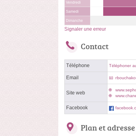
Vendredi
Samedi
Dimanche
Signaler une erreur
Contact
Téléphone
Téléphoner a
Email
rbouchako
www.sepho
Site web
www.chanel
Facebook
facebook.
Plan et adresse