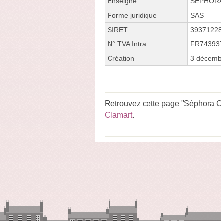
Enseigne
SEPHOR
Forme juridique
SAS
SIRET
3937122
N° TVA Intra.
FR74393
Création
3 décemb
Retrouvez cette page "Séphora Cl
Clamart
.