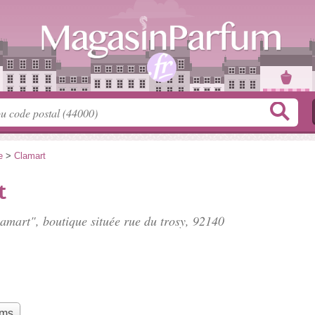
e
>
Clamart
t
lamart", boutique située
rue du trosy
, 92140
ums