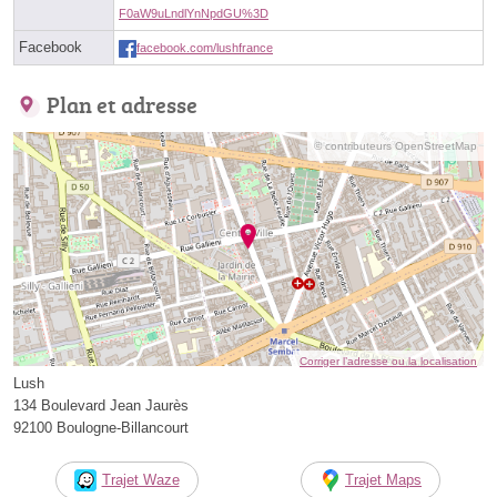
F0aW9uLndlYnNpdGU%3D
Facebook
facebook.com/lushfrance
Plan et adresse
© contributeurs OpenStreetMap
Corriger l’adresse ou la localisation
Lush
134 Boulevard Jean Jaurès
92100 Boulogne-Billancourt
Trajet Waze
Trajet Maps