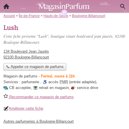
Accueil
>
Île-de-France
>
Hauts-de-Seine
>
Boulogne-Billancourt
Lush
Cette fiche présente "Lush", boutique située
boulevard jean jaurès
, 92100
Boulogne-Billancourt.
134 Boulevard Jean Jaurès
92100 Boulogne-Billancourt
📞 Appeler ce magasin de parfums
Magasin de parfums
-
Fermé, ouvre à 11h
Services :
parfumerie
,
accès
PMR
(entrée adaptée)
,
CB acceptée
,
retrait en magasin
,
service drive
Recommander ce magasin de parfums
Améliorer cette fiche
Autres parfumeries à Boulogne-Billancourt