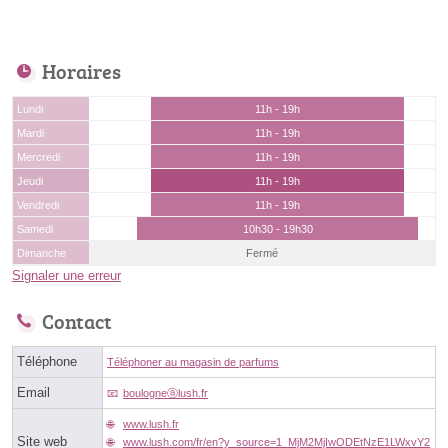
Horaires
Lundi
11h - 19h
Mardi
11h - 19h
Mercredi
11h - 19h
Jeudi
11h - 19h
Vendredi
11h - 19h
Samedi
10h30 - 19h30
Dimanche
Fermé
Signaler une erreur
Contact
Téléphone
Téléphoner au magasin de parfums
Email
boulogneⓐlush.fr
www.lush.fr
Site web
www.lush.com/fr/en?y_source=1_MjM2MjIwODEtNzE1LWxvY2