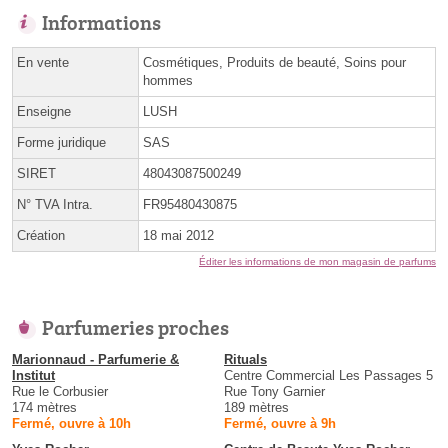
Informations
En vente
Cosmétiques, Produits de beauté, Soins pour
hommes
Enseigne
LUSH
Forme juridique
SAS
SIRET
48043087500249
N° TVA Intra.
FR95480430875
Création
18 mai 2012
Éditer les informations de mon magasin de parfums
Parfumeries proches
Marionnaud - Parfumerie &
Rituals
Institut
Centre Commercial Les Passages 5
Rue le Corbusier
Rue Tony Garnier
174 mètres
189 mètres
Fermé, ouvre à 10h
Fermé, ouvre à 9h