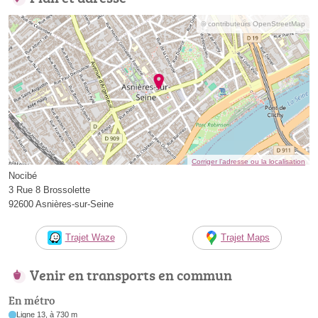
© contributeurs OpenStreetMap
Corriger l’adresse ou la localisation
Nocibé
3 Rue 8 Brossolette
92600 Asnières-sur-Seine
Trajet Waze
Trajet Maps
Venir en transports en commun
En métro
Ligne 13, à 730 m