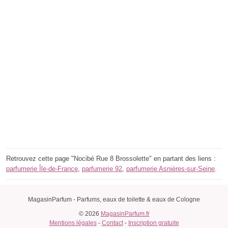
Retrouvez cette page "Nocibé Rue 8 Brossolette" en partant des liens :
parfumerie Île-de-France
,
parfumerie 92
,
parfumerie Asnières-sur-Seine
.
MagasinParfum - Parfums, eaux de toilette & eaux de Cologne
© 2026
MagasinParfum.fr
Mentions légales
-
Contact
-
Inscription gratuite