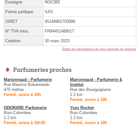
Enseigne
NOCIBE
Forme juridique
SAS
SIRET
45148901703086
N° TVA Intra.
FR94451489017
Création
30 mars 2023
Éditer les informations de mon magasin de parfums
Parfumeries proches
Marionnaud - Parfumerie
Marionnaud - Parfumerie &
Rue Maurice Bokanowski
Institut
475 mètres
Rue des Bourguignons
Fermé, ouvre à 10h
1.2 km
Fermé, ouvre à 10h
ODORARE Parfumerie
Yves Rocher
Bois-Colombes
Bois-Colombes
1.2 km
1.2 km
Fermé, ouvre à 11h30
Fermé, ouvre à 10h