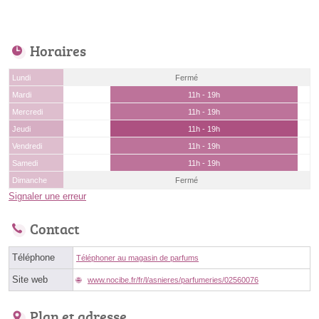
Horaires
Lundi
Fermé
Mardi
11h - 19h
Mercredi
11h - 19h
Jeudi
11h - 19h
Vendredi
11h - 19h
Samedi
11h - 19h
Dimanche
Fermé
Signaler une erreur
Contact
Téléphone
Téléphoner au magasin de parfums
Site web
www.nocibe.fr/fr/l/asnieres/parfumeries/02560076
Plan et adresse