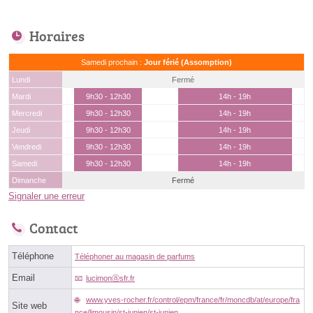
Horaires
Samedi prochain :
Jour férié (Assomption)
Lundi
Fermé
Mardi
9h30 - 12h30
14h - 19h
Mercredi
9h30 - 12h30
14h - 19h
Jeudi
9h30 - 12h30
14h - 19h
Vendredi
9h30 - 12h30
14h - 19h
Samedi
9h30 - 12h30
14h - 19h
Dimanche
Fermé
Signaler une erreur
Contact
Téléphone
Téléphoner au magasin de parfums
Email
lucimonⓐsfr.fr
www.yves-rocher.fr/control/epm/france/fr/moncdb/at/europe/fra
Site web
nce/limousin/st-junien/st-junien