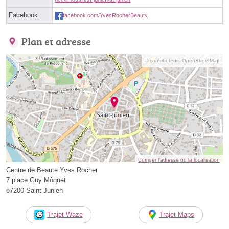
Facebook
facebook.com/YvesRocherBeauty
Plan et adresse
© contributeurs OpenStreetMap
Corriger l’adresse ou la localisation
Centre de Beaute Yves Rocher
7 place Guy Môquet
87200 Saint-Junien
Trajet Waze
Trajet Maps