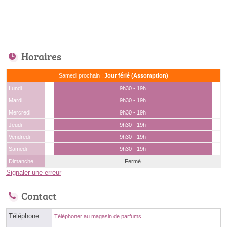
Horaires
Samedi prochain :
Jour férié (Assomption)
Lundi
9h30 - 19h
Mardi
9h30 - 19h
Mercredi
9h30 - 19h
Jeudi
9h30 - 19h
Vendredi
9h30 - 19h
Samedi
9h30 - 19h
Dimanche
Fermé
Signaler une erreur
Contact
Téléphone
Téléphoner au magasin de parfums