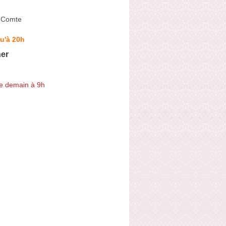
-Comte
u'à 20h
er
e demain à 9h