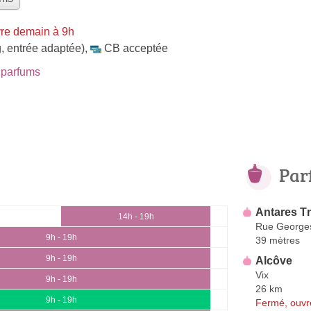
re demain à 9h
, entrée adaptée)
,
CB acceptée
parfums
Par
Antares Tn
14h - 19h
Rue George
9h - 19h
39 mètres
9h - 19h
Alcôve
Vix
9h - 19h
26 km
9h - 19h
Fermé, ouvr