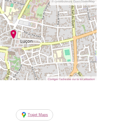
© contributeurs OpenStreetMap
Corriger l’adresse ou la localisation
Trajet Maps