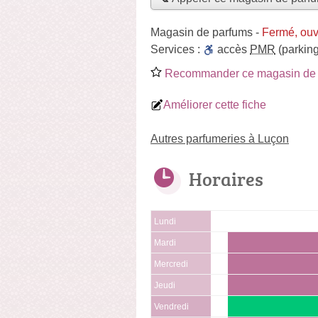
Magasin de parfums
-
Fermé, ouv
Services :
accès
PMR
(parking
Recommander ce magasin de 
Améliorer cette fiche
Autres parfumeries à Luçon
Horaires
Lundi
Mardi
Mercredi
Jeudi
Vendredi