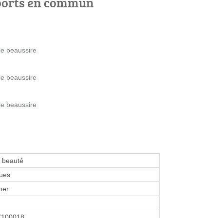
ports en commun
le beaussire
le beaussire
le beaussire
e beauté
ues
her
7100018