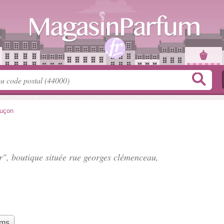
uçon
r", boutique située
rue georges clémenceau
,
ums