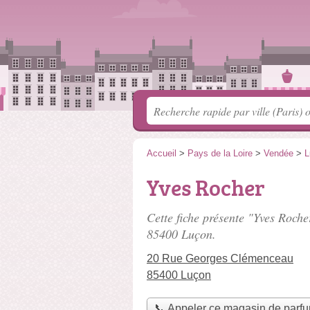
Accueil
>
Pays de la Loire
>
Vendée
>
L
Yves Rocher
Cette fiche présente "Yves Roche
85400 Luçon.
20 Rue Georges Clémenceau
85400 Luçon
📞 Appeler ce magasin de parf