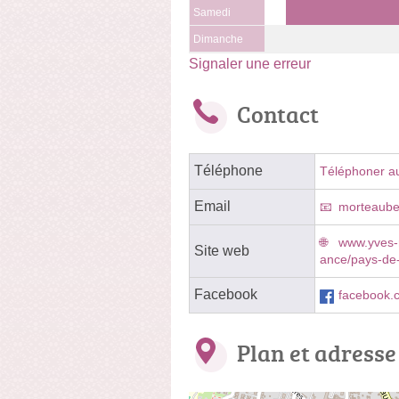
Samedi
Dimanche
Signaler une erreur
Contact
Téléphone
Téléphoner a
Email
morteaube
www.yves-r
Site web
ance/pays-de-
Facebook
facebook.
Plan et adresse