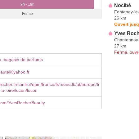
9h - 19h
Nocibé
Fontenay-le
Fermé
26 km
Ouvert jusq
Yves Roch
Chantonnay
27 km
Fermé, ouvr
u magasin de parfums
auteⓐyahoo.fr
ocher.fr/control/epm/france/fr/moncdb/at/europe/fr
la-loire/lucon/lucon
com/YvesRocherBeauty