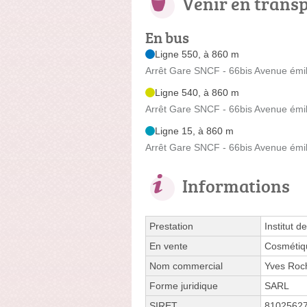
Venir en trans
En bus
Ligne 550, à 860 m
Arrêt Gare SNCF - 66bis Avenue émi
Ligne 540, à 860 m
Arrêt Gare SNCF - 66bis Avenue émi
Ligne 15, à 860 m
Arrêt Gare SNCF - 66bis Avenue émi
Informations
Prestation
Institut d
En vente
Cosmétiq
Nom commercial
Yves Roc
Forme juridique
SARL
SIRET
8102562