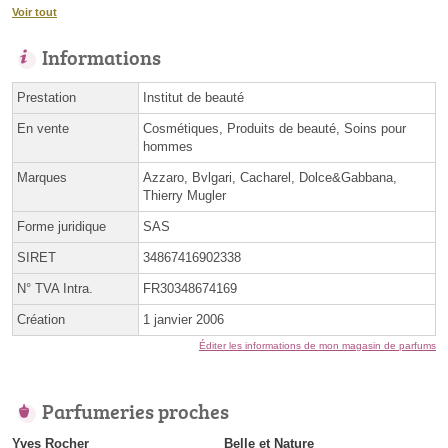
Voir tout
Informations
Prestation
Institut de beauté
En vente
Cosmétiques, Produits de beauté, Soins pour
hommes
Marques
Azzaro, Bvlgari, Cacharel, Dolce&Gabbana,
Thierry Mugler
Forme juridique
SAS
SIRET
34867416902338
N° TVA Intra.
FR30348674169
Création
1 janvier 2006
Éditer les informations de mon magasin de parfums
Parfumeries proches
Yves Rocher
Belle et Nature