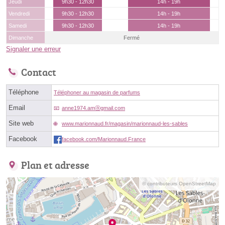
Jeudi
9h30 - 12h30
14h - 19h
Vendredi
9h30 - 12h30
14h - 19h
Samedi
9h30 - 12h30
14h - 19h
Dimanche
Fermé
Signaler une erreur
Contact
Téléphone
Téléphoner au magasin de parfums
Email
anne1974.amⓐgmail.com
Site web
www.marionnaud.fr/magasin/marionnaud-les-sables
Facebook
facebook.com/Marionnaud.France
Plan et adresse
© contributeurs OpenStreetMap