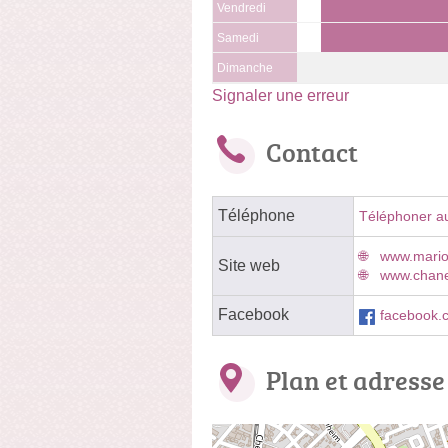
Vendredi
Samedi
Dimanche
Signaler une erreur
Contact
Téléphone
Téléphoner a
www.mario
Site web
www.chanel
Facebook
facebook.
Plan et adresse