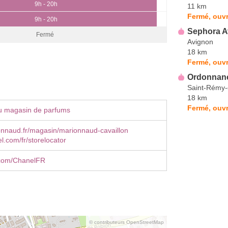
9h - 20h
11 km
Fermé, ouvr
9h - 20h
Sephora A
Fermé
Avignon
18 km
Fermé, ouvr
Ordonnan
Saint-Rémy-
18 km
Fermé, ouvr
u magasin de parfums
nnaud.fr/magasin/marionnaud-cavaillon
.com/fr/storelocator
com/ChanelFR
© contributeurs OpenStreetMap