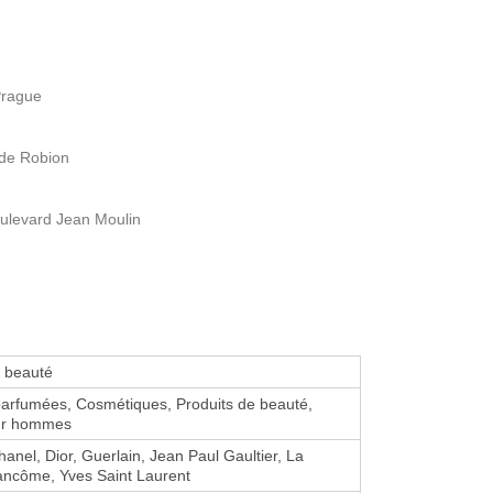
Prague
 de Robion
oulevard Jean Moulin
e beauté
arfumées, Cosmétiques, Produits de beauté,
ur hommes
hanel, Dior, Guerlain, Jean Paul Gaultier, La
Lancôme, Yves Saint Laurent