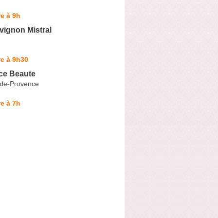
e à 9h
vignon Mistral
e à 9h30
ce Beaute
de-Provence
e à 7h