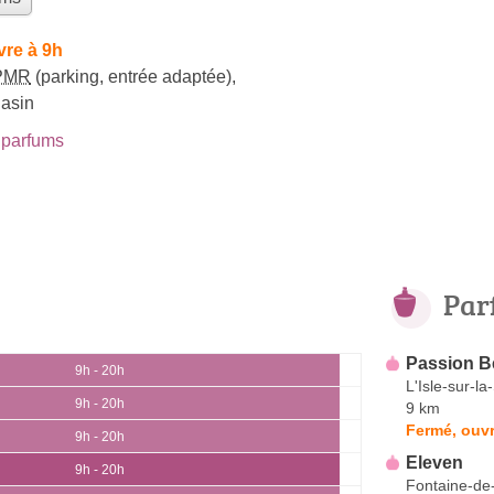
vre à 9h
PMR
(parking, entrée adaptée)
,
gasin
parfums
Par
Passion B
9h - 20h
L'Isle-sur-l
9h - 20h
9 km
Fermé, ouvr
9h - 20h
Eleven
9h - 20h
Fontaine-de